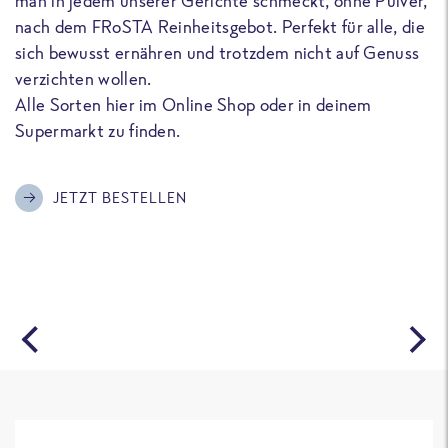
man in jedem unserer Gerichte schmeckt, ohne Pulver,
u
nach dem FRoSTA Reinheitsgebot. Perfekt für alle, die
F
sich bewusst ernähren und trotzdem nicht auf Genuss
a
verzichten wollen.
D
Alle Sorten hier im Online Shop oder in deinem
T
Supermarkt zu finden.
o
G
m
JETZT BESTELLEN
A