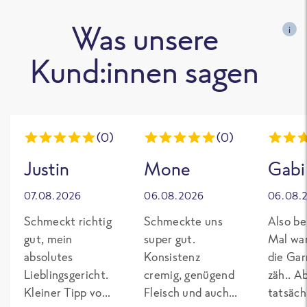
Was unsere
i
Kund:innen sagen
(0)
(0)
Justin
Mone
Gabi
07.08.2026
06.08.2026
06.08.
Schmeckt richtig
Schmeckte uns
Also be
gut, mein
super gut.
Mal wa
absolutes
Konsistenz
die Gar
Lieblingsgericht.
cremig, genügend
zäh.. A
Kleiner Tipp von
Fleisch und auch
tatsäch