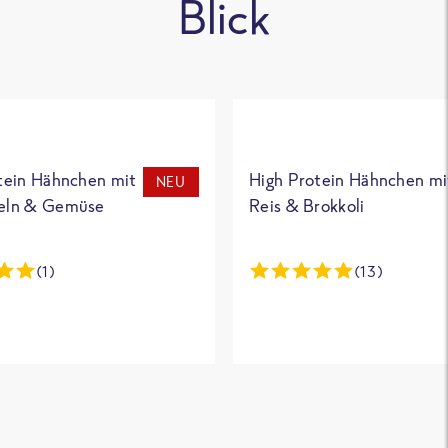
Blick
tein Hähnchen mit
High Protein Hähnchen mi
NEU
eln & Gemüse
Reis & Brokkoli
(1)
(13)