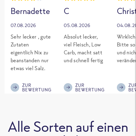
Bernadette
C
Chris
07.08.2026
05.08.2026
04.08.2
Sehr lecker , gute
Absolut lecker,
Wirklich
Zutaten
viel Fleisch, Low
Bitte so
eigentlich Nix zu
Carb, macht satt
und nich
beanstanden nur
und schnell fertig
verände
etwas viel Salz.
ZUR
ZUR
ZU
BEWERTUNG
BEWERTUNG
BE
Alle Sorten auf einen