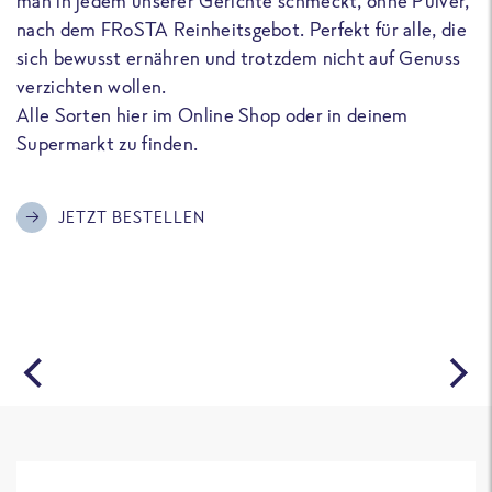
man in jedem unserer Gerichte schmeckt, ohne Pulver,
u
nach dem FRoSTA Reinheitsgebot. Perfekt für alle, die
F
sich bewusst ernähren und trotzdem nicht auf Genuss
a
verzichten wollen.
D
Alle Sorten hier im Online Shop oder in deinem
T
Supermarkt zu finden.
o
G
m
JETZT BESTELLEN
A