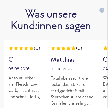
Was unsere
i
Kund:innen sagen
(0)
(0)
C
Matthias
C
05.08.2026
04
05.08.2026
Absolut lecker,
Wi
Total überrascht wie
viel Fleisch, Low
Bi
lecker das ist. Für ein
Carb, macht satt
un
Fertiggericht 5 mit
und schnell fertig
ve
Sternchen.Ausreichend
Garnelen uns sehr gut