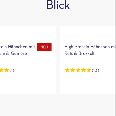
Blick
tein Hähnchen mit
High Protein Hähnchen mi
NEU
eln & Gemüse
Reis & Brokkoli
(1)
(13)