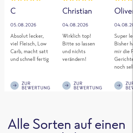
C
Christian
Olive
05.08.2026
04.08.2026
04.08.2
Absolut lecker,
Wirklich top!
Super le
viel Fleisch, Low
Bitte so lassen
Bisher h
Carb, macht satt
und nichts
mir die 
und schnell fertig
verändern!
Gericht
noch sel
gepimpt
Eiweiß. 
ZUR
ZUR
ZU
BEWERTUNG
BEWERTUNG
BE
was fert
nicht so
teuer wi
Mitbewe
Alle Sorten auf einen
Bitte be