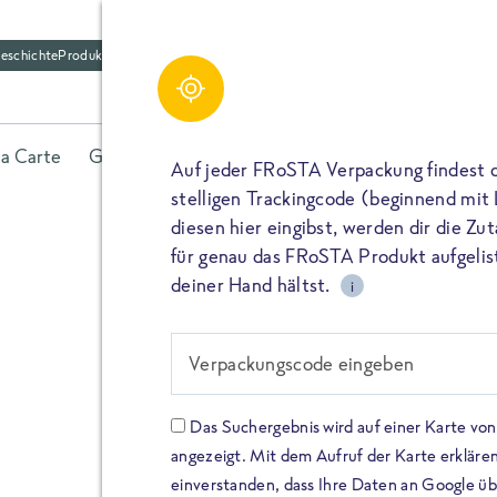
eschichte
Produktfriedhof
la Carte
Gerichte
Fisch
Gemüse
Kräuter
Belieb
Auf jeder FRoSTA Verpackung findest 
stelligen Trackingcode (beginnend mit
diesen hier eingibst, werden dir die Z
für genau das FRoSTA Produkt aufgelist
deiner Hand hältst.
i
FROSTA HIGH PROTEIN
Viel Protei
Verpackungscode eingeben
Keine Zusä
Das Suchergebnis wird auf einer Karte v
angezeigt. Mit dem Aufruf der Karte erklären
Entdecke unsere neuen FRoS
einverstanden, dass Ihre Daten an Google ü