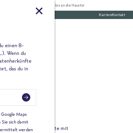
Tiefgekühlt bis an die Haustür
Karriere
Kontakt
te Boxen
du einen 8-
 L). Wenn du
utatenherkünfte
et, das du in
FROSTA À LA CARTE
n.
Hochgenus
tze.
Hause.
on Google Maps
 Sie sich damit
TA High Protein Gerichte mit
Unsere neuen FRoSTA à la
bermittelt werden