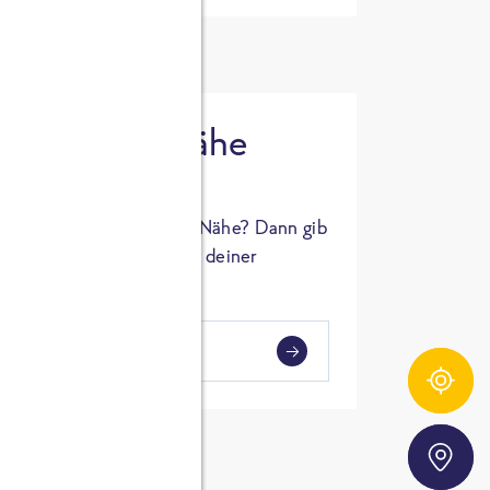
 in deiner Nähe
oSTA Produkt in deiner Nähe? Dann gib
hl ein und Supermärkte in deiner
gezeigt.
i
en
Zutatentracker
Storefinder