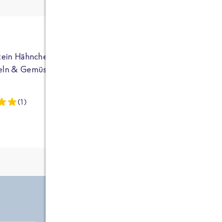
ja auf Sportler
ausgerichtet - die
brauchen etwas
mehr. Bei
normalem
tein Hähnchen mit
High Protein Hähnchen mi
NEU
Frühstück und
eln & Gemüse
Reis & Brokkoli
zwei Tüten aus
dieser Reihe
(1)
(13)
kommt man auf
circa 1700
Kalorien, das ist
etwas wenig.
Zutate