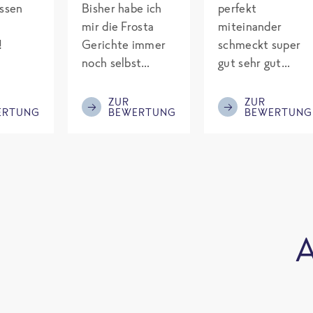
assen
Bisher habe ich
perfekt
mir die Frosta
miteinander
!
Gerichte immer
schmeckt super
noch selbst
gut sehr gut
gepimpt mit
gewürzt es passt
Eiweiß. Endlich
alles wird
ZUR
ZUR
ERTUNG
BEWERTUNG
BEWERTUNG
was fertiges und
aufjedenfall
nicht so brutal
nochmal bestellt
teuer wie die
Mitbewerber!
Bitte behalten!
A