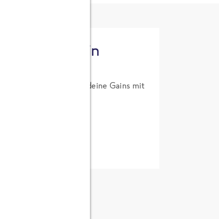
tzt High Protein
um Probierpreis. Hol dir deine Gains mit