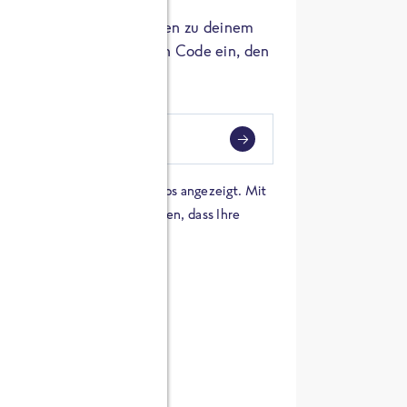
er die Herkunft der Zutaten zu deinem
 einfach den 8-stelligen Code ein, den
ndest.
i
eben
 einer Karte von Google Maps angezeigt. Mit
n Sie sich damit einverstanden, dass Ihre
 werden und dass Sie die
en haben.
E ZUTATEN