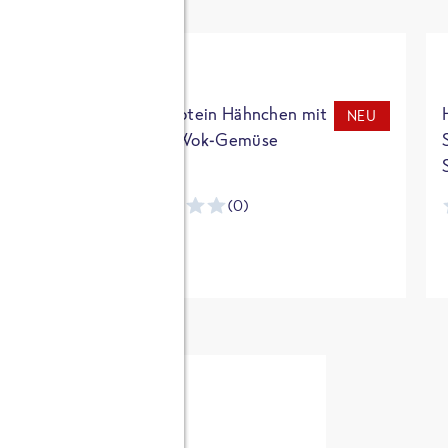
t
High Protein Hähnchen mit
NEU
NEU
Reis & Wok-Gemüse
(0)
ntracker