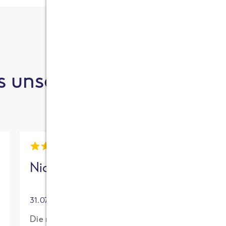
 unsere Kund:innen sa
Nick
Mia
31.07.2026
30.07.2026
Die neue High
Für mich mit