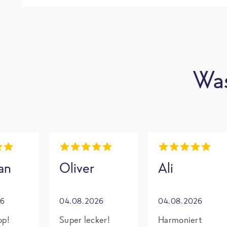
Was
an
Oliver
Ali
26
04.08.2026
04.08.2026
op!
Super lecker!
Harmoniert