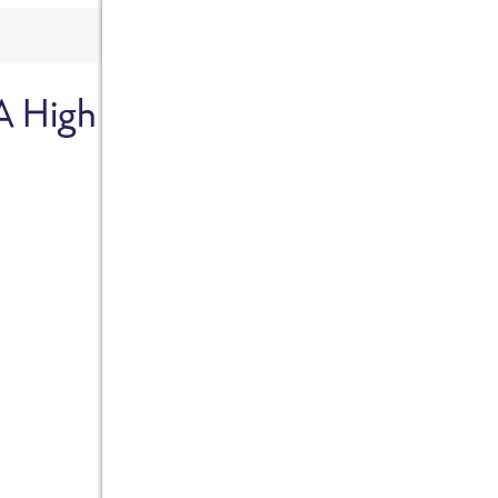
A High
Sicher dir je
Ab sofort gibts die Box z
10%.
Jetzt bestellen