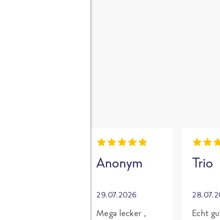
gen
i
Mia
Anonym
Trio
30.07.2026
29.07.2026
28.07.
Grundsätzlich
Mega lecker ,
Echt gu