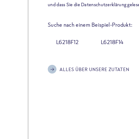
der Extraportion Eiweiß: Bis
und dass Sie die Datenschutzerklärung geles
Zubereitung. Hochwertige Zu
Gerichte schmeckt, ohne P
Suche nach einem Beispiel-Produkt:
Reinheitsgebot. Perfekt für 
und trotzdem nicht auf Genu
L6218F12
L6218F14
Alle Sorten hier im Online 
zu finden.
ALLES ÜBER UNSERE ZUTATEN
JETZT BESTELLEN