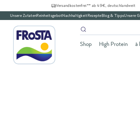
Versandkostenfrei** ab 49€, deutschlandweit
Unsere Zutaten
Reinheitsgebot
Nachhaltigkeit
Rezepte
Blog & Tipps
Unsere G
Shop
High Protein
à 