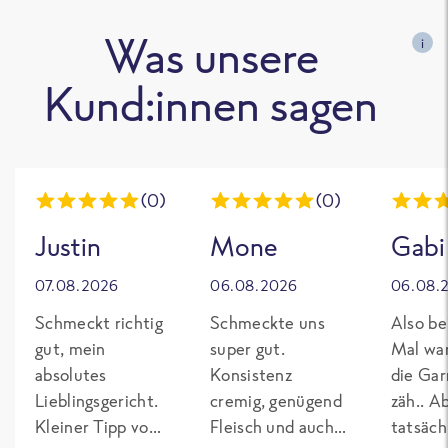
Was unsere
i
Kund:innen sagen
(0)
(0)
Justin
Mone
Gabi
07.08.2026
06.08.2026
06.08.
Schmeckt richtig
Schmeckte uns
Also be
gut, mein
super gut.
Mal wa
absolutes
Konsistenz
die Gar
Lieblingsgericht.
cremig, genügend
zäh.. A
Kleiner Tipp von
Fleisch und auch
tatsäch