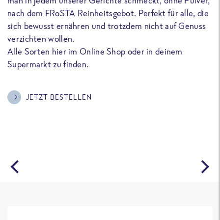
man in jedem unserer Gerichte schmeckt, ohne Pulver,
u
nach dem FRoSTA Reinheitsgebot. Perfekt für alle, die
F
sich bewusst ernähren und trotzdem nicht auf Genuss
a
verzichten wollen.
D
Alle Sorten hier im Online Shop oder in deinem
T
Supermarkt zu finden.
o
G
m
JETZT BESTELLEN
A