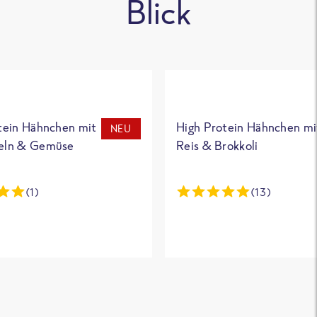
Blick
tein Hähnchen mit
High Protein Hähnchen mi
NEU
eln & Gemüse
Reis & Brokkoli
(1)
(13)