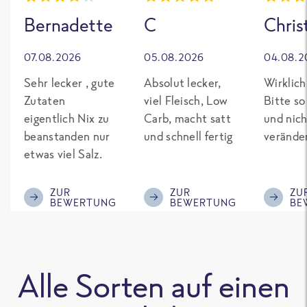
Bernadette
C
Chris
07.08.2026
05.08.2026
04.08.2
Sehr lecker , gute
Absolut lecker,
Wirklich
Zutaten
viel Fleisch, Low
Bitte so
eigentlich Nix zu
Carb, macht satt
und nich
beanstanden nur
und schnell fertig
verände
etwas viel Salz.
ZUR
ZUR
ZU
BEWERTUNG
BEWERTUNG
BE
Alle Sorten auf einen