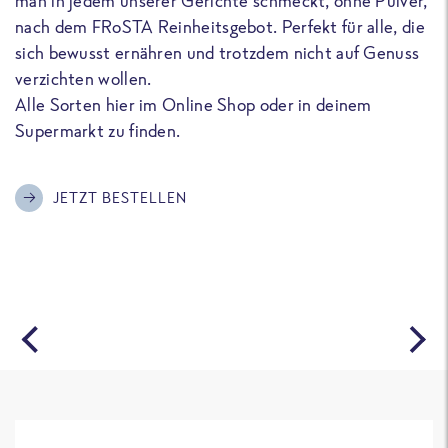
man in jedem unserer Gerichte schmeckt, ohne Pulver,
u
nach dem FRoSTA Reinheitsgebot. Perfekt für alle, die
F
sich bewusst ernähren und trotzdem nicht auf Genuss
a
verzichten wollen.
D
Alle Sorten hier im Online Shop oder in deinem
T
Supermarkt zu finden.
o
G
m
JETZT BESTELLEN
A