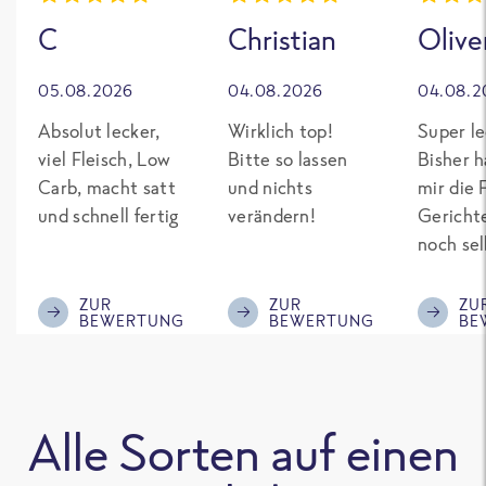
C
Christian
Olive
05.08.2026
04.08.2026
04.08.2
Absolut lecker,
Wirklich top!
Super le
viel Fleisch, Low
Bitte so lassen
Bisher h
Carb, macht satt
und nichts
mir die 
und schnell fertig
verändern!
Gericht
noch sel
gepimpt
Eiweiß. 
ZUR
ZUR
ZU
BEWERTUNG
BEWERTUNG
BE
was fert
nicht so
teuer wi
Mitbewe
Alle Sorten auf einen
Bitte be