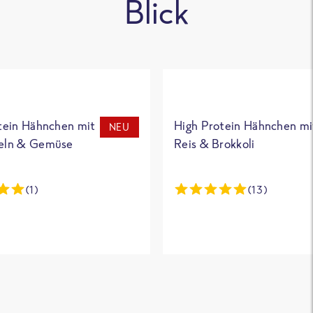
Blick
tein Hähnchen mit
High Protein Hähnchen mi
NEU
eln & Gemüse
Reis & Brokkoli
(1)
(13)