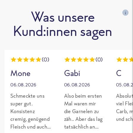
Was unsere
i
Kund:innen sagen
(0)
(0)
Mone
Gabi
C
06.08.2026
06.08.2026
05.08.
Schmeckte uns
Also beim ersten
Absolut
super gut.
Mal waren mir
viel Fl
Konsistenz
die Garnelen zu
Carb, m
cremig, genügend
zäh.. Aber das lag
und sch
Fleisch und auch
tatsächlich an