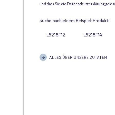
der Extraportion Eiweiß: Bis
und dass Sie die Datenschutzerklärung geles
Zubereitung. Hochwertige Zu
Gerichte schmeckt, ohne P
Suche nach einem Beispiel-Produkt:
Reinheitsgebot. Perfekt für 
und trotzdem nicht auf Genu
L6218F12
L6218F14
Alle Sorten hier im Online 
zu finden.
ALLES ÜBER UNSERE ZUTATEN
JETZT BESTELLEN