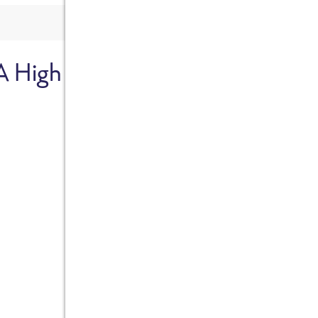
A High
Sicher dir je
Ab sofort gibts die Box z
10%.
Jetzt bestellen