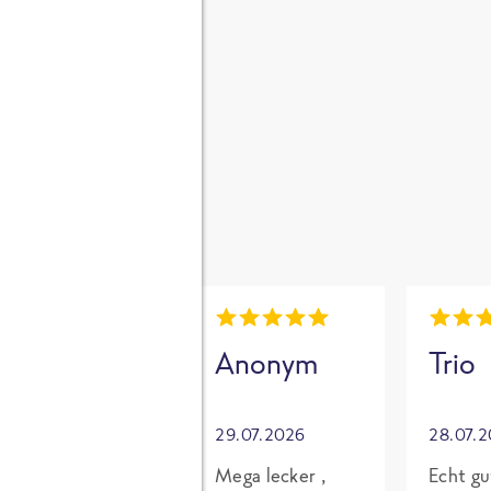
gen
i
Mia
Anonym
Trio
30.07.2026
29.07.2026
28.07.
Grundsätzlich
Mega lecker ,
Echt gu