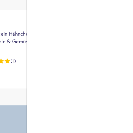
ja auf Sportler
ausgerichtet - die
brauchen etwas
mehr. Bei
normalem
tein Hähnchen mit
High Protein Hähnchen mi
NEU
Frühstück und
eln & Gemüse
Reis & Brokkoli
zwei Tüten aus
dieser Reihe
(1)
(13)
kommt man auf
circa 1700
Kalorien, das ist
etwas wenig.
Zutate