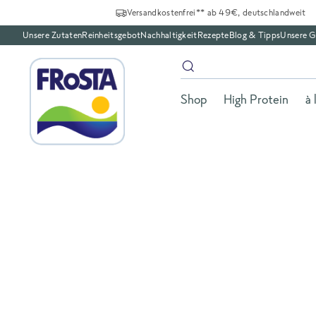
Versandkostenfrei** ab 49€, deutschlandweit
Unsere Zutaten
Reinheitsgebot
Nachhaltigkeit
Rezepte
Blog & Tipps
Unsere G
Shop
High Protein
à 