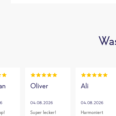
Was
an
Oliver
Ali
26
04.08.2026
04.08.2026
op!
Super lecker!
Harmoniert