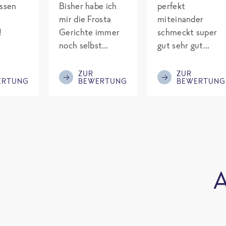
assen
Bisher habe ich
perfekt
mir die Frosta
miteinander
!
Gerichte immer
schmeckt super
noch selbst
gut sehr gut
gepimpt mit
gewürzt es passt
Eiweiß. Endlich
alles wird
ZUR
ZUR
ERTUNG
BEWERTUNG
BEWERTUNG
was fertiges und
aufjedenfall
nicht so brutal
nochmal bestellt
teuer wie die
Mitbewerber!
Bitte behalten!
A