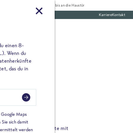
Tiefgekühlt bis an die Haustür
Karriere
Kontakt
te Boxen
du einen 8-
 L). Wenn du
utatenherkünfte
et, das du in
FROSTA À LA CARTE
n.
Hochgenus
tze.
Hause.
on Google Maps
 Sie sich damit
TA High Protein Gerichte mit
Unsere neuen FRoSTA à la
bermittelt werden