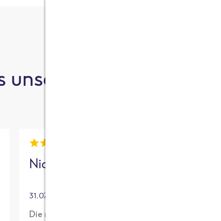
 unsere Kund:innen sa
Nick
Mia
31.07.2026
30.07.2026
Die neue High
Für mich mit