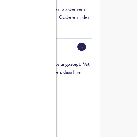
er die Herkunft der Zutaten zu deinem
 einfach den 8-stelligen Code ein, den
ndest.
i
eben
 einer Karte von Google Maps angezeigt. Mit
n Sie sich damit einverstanden, dass Ihre
 werden und dass Sie die
en haben.
E ZUTATEN