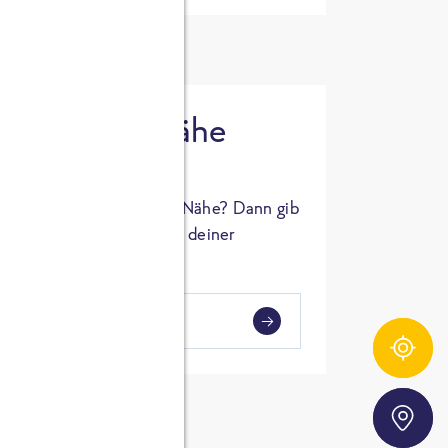
 in deiner Nähe
oSTA Produkt in deiner Nähe? Dann gib
hl ein und Supermärkte in deiner
gezeigt.
i
en
Zutatentracker
Storefinder