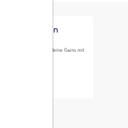
tzt High Protein
um Probierpreis. Hol dir deine Gains mit