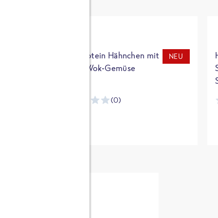
t
High Protein Hähnchen mit
NEU
NEU
Reis & Wok-Gemüse
(0)
ntracker