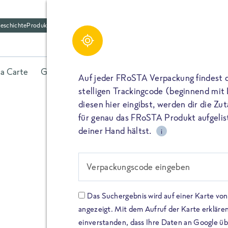
eschichte
Produktfriedhof
la Carte
Gerichte
Fisch
Gemüse
Kräuter
Belieb
Auf jeder FRoSTA Verpackung findest 
stelligen Trackingcode (beginnend mit
diesen hier eingibst, werden dir die Z
für genau das FRoSTA Produkt aufgelist
deiner Hand hältst.
i
FROSTA HIGH PROTEIN
Viel Protei
Verpackungscode eingeben
Keine Zusä
Das Suchergebnis wird auf einer Karte v
angezeigt. Mit dem Aufruf der Karte erklären
Entdecke unsere neuen FRoS
einverstanden, dass Ihre Daten an Google ü