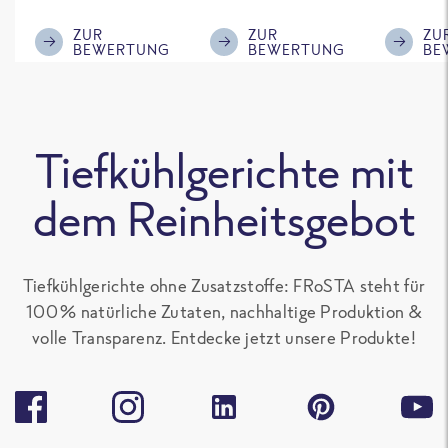
ausreichende
mir, gebt einen
Gemüse
Menge für den
kleinen Schuss an
wir auf j
ZUR
ZUR
ZU
BEWERTUNG
BEWERTUNG
BE
'großen Hunger',
Sojasoße mit
nochmal
sonst gut zu
rein, das
Kann di
teilen. Ich mag
schmeckt
schlech
alle Frosta
nochmal deutlich
Bewert
Tiefkühlgerichte mit
Gerichte, die kein
besser.
nicht ve
Paprika
Aber ist
dem Reinheitsgebot
enthalten, sehr
Geschma
gern.
Tiefkühlgerichte ohne Zusatzstoffe: FRoSTA steht für
100 % natürliche Zutaten, nachhaltige Produktion &
volle Transparenz. Entdecke jetzt unsere Produkte!