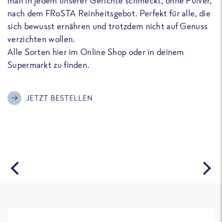
man in jedem unserer Gerichte schmeckt, ohne Pulver,
u
nach dem FRoSTA Reinheitsgebot. Perfekt für alle, die
F
sich bewusst ernähren und trotzdem nicht auf Genuss
a
verzichten wollen.
D
Alle Sorten hier im Online Shop oder in deinem
T
Supermarkt zu finden.
o
G
m
JETZT BESTELLEN
A