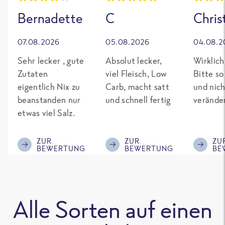
Bernadette
C
Chris
07.08.2026
05.08.2026
04.08.2
Sehr lecker , gute
Absolut lecker,
Wirklich
Zutaten
viel Fleisch, Low
Bitte so
eigentlich Nix zu
Carb, macht satt
und nich
beanstanden nur
und schnell fertig
verände
etwas viel Salz.
ZUR
ZUR
ZU
BEWERTUNG
BEWERTUNG
BE
Alle Sorten auf einen