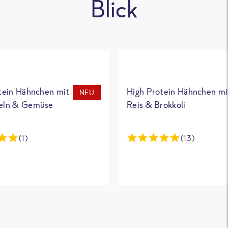
Blick
tein Hähnchen mit
High Protein Hähnchen mi
NEU
eln & Gemüse
Reis & Brokkoli
(1)
(13)