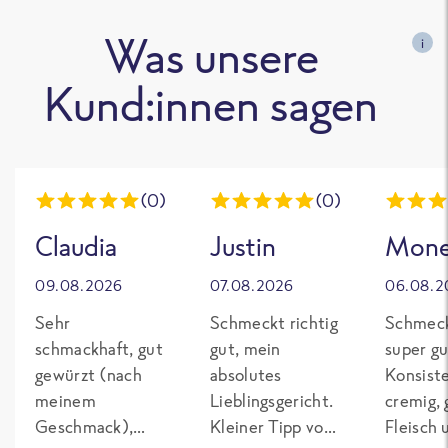
Was unsere
i
Kund:innen sagen
(0)
(0)
Claudia
Justin
Mon
09.08.2026
07.08.2026
06.08.2
Sehr
Schmeckt richtig
Schmeck
schmackhaft, gut
gut, mein
super gu
gewürzt (nach
absolutes
Konsist
meinem
Lieblingsgericht.
cremig,
Geschmack),
Kleiner Tipp von
Fleisch 