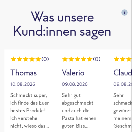
Was unsere
i
Kund:innen sagen
(0)
(0)
Thomas
Valerio
Claud
10.08.2026
09.08.2026
09.08.2
Schmeckt super,
Sehr gut
Sehr
ich finde das Euer
abgeschmeckt
schmack
bestes Produkt!
und auch die
gewürzt
Ich verstehe
Pasta hat einen
meinem
nicht, wieso das
guten Biss.
Geschma