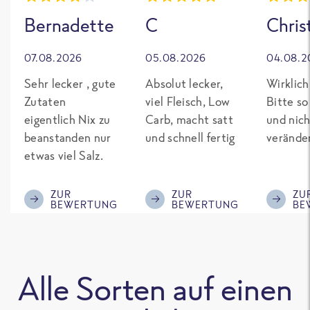
Bernadette
C
Chris
07.08.2026
05.08.2026
04.08.2
Sehr lecker , gute
Absolut lecker,
Wirklich
Zutaten
viel Fleisch, Low
Bitte so
eigentlich Nix zu
Carb, macht satt
und nich
beanstanden nur
und schnell fertig
verände
etwas viel Salz.
ZUR
ZUR
ZU
BEWERTUNG
BEWERTUNG
BE
Alle Sorten auf einen