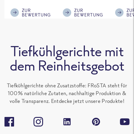
im ReWe nicht
Klasse.
ausreic
mehr erhältlich
Menge f
ZUR
ZUR
ZU
BEWERTUNG
BEWERTUNG
BE
ist!
'großen 
sonst gu
teilen. 
alle Fro
Tiefkühlgerichte mit
Gerichte
Paprika
dem Reinheitsgebot
enthalte
gern.
Tiefkühlgerichte ohne Zusatzstoffe: FRoSTA steht für
100 % natürliche Zutaten, nachhaltige Produktion &
volle Transparenz. Entdecke jetzt unsere Produkte!