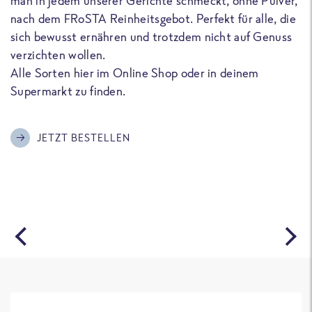
man in jedem unserer Gerichte schmeckt, ohne Pulver,
u
nach dem FRoSTA Reinheitsgebot. Perfekt für alle, die
F
sich bewusst ernähren und trotzdem nicht auf Genuss
a
verzichten wollen.
D
Alle Sorten hier im Online Shop oder in deinem
T
Supermarkt zu finden.
o
G
m
JETZT BESTELLEN
A