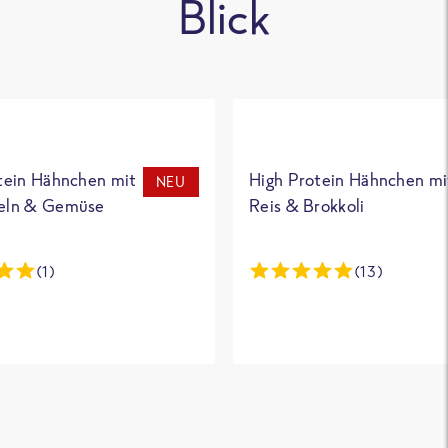
Blick
tein Hähnchen mit
High Protein Hähnchen mi
NEU
eln & Gemüse
Reis & Brokkoli
(1)
(13)