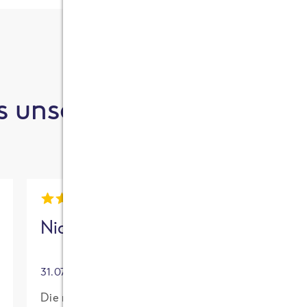
 unsere Kund:innen sa
Nick
Mia
31.07.2026
30.07.2026
Die neue High
Für mich mit