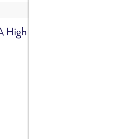
A High
Sicher dir je
Ab sofort gibts die Box z
10%.
Jetzt bestellen