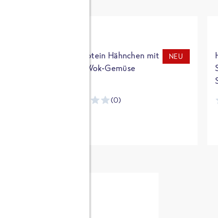
t
High Protein Hähnchen mit
NEU
NEU
Reis & Wok-Gemüse
(0)
ntracker