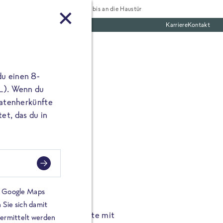
Tiefgekühlt bis an die Haustür
Karriere
Kontakt
te Boxen
du einen 8-
 L). Wenn du
utatenherkünfte
et, das du in
FROSTA À LA CARTE
n.
Hochgenus
tze.
Hause.
on Google Maps
 Sie sich damit
TA High Protein Gerichte mit
Unsere neuen FRoSTA à la
bermittelt werden