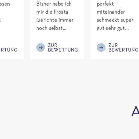
assen
Bisher habe ich
perfekt
mir die Frosta
miteinander
!
Gerichte immer
schmeckt super
noch selbst
gut sehr gut
gepimpt mit
gewürzt es passt
Eiweiß. Endlich
alles wird
ZUR
ZUR
ERTUNG
BEWERTUNG
BEWERTUNG
was fertiges und
aufjedenfall
nicht so brutal
nochmal bestellt
teuer wie die
Mitbewerber!
Bitte behalten!
A