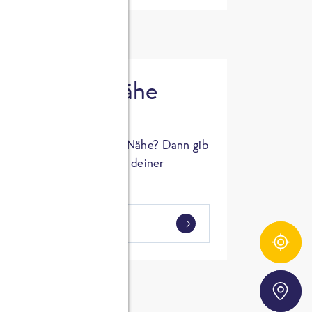
 in deiner Nähe
oSTA Produkt in deiner Nähe? Dann gib
hl ein und Supermärkte in deiner
gezeigt.
i
en
Zutatentracker
Storefinder