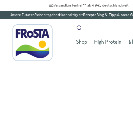
Versandkostenfrei** ab 49€, deutschlandweit
Unsere Zutaten
Reinheitsgebot
Nachhaltigkeit
Rezepte
Blog & Tipps
Unsere G
Shop
High Protein
à 