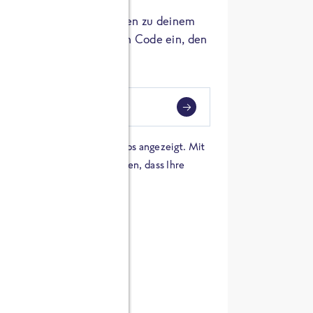
er die Herkunft der Zutaten zu deinem
 einfach den 8-stelligen Code ein, den
ndest.
i
eben
 einer Karte von Google Maps angezeigt. Mit
n Sie sich damit einverstanden, dass Ihre
 werden und dass Sie die
en haben.
E ZUTATEN