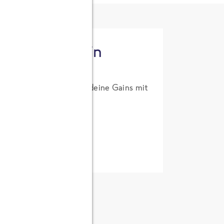
tzt High Protein
um Probierpreis. Hol dir deine Gains mit