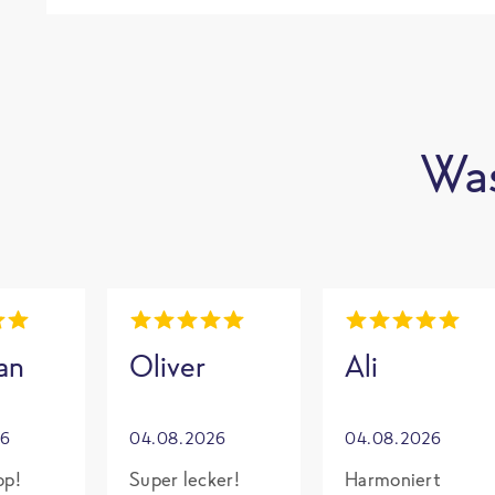
Was
an
Oliver
Ali
26
04.08.2026
04.08.2026
op!
Super lecker!
Harmoniert