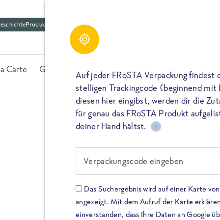
eschichte
Produktfriedhof
la Carte
Gerichte
Fisch
Gemüse
Kräuter
Belieb
Auf jeder FRoSTA Verpackung findest 
stelligen Trackingcode (beginnend mit
diesen hier eingibst, werden dir die Z
für genau das FRoSTA Produkt aufgelist
deiner Hand hältst.
i
FROSTA HIGH PROTEIN
Viel Protei
Verpackungscode eingeben
Keine Zusä
Das Suchergebnis wird auf einer Karte v
angezeigt. Mit dem Aufruf der Karte erklären
Entdecke unsere neuen FRoS
einverstanden, dass Ihre Daten an Google ü