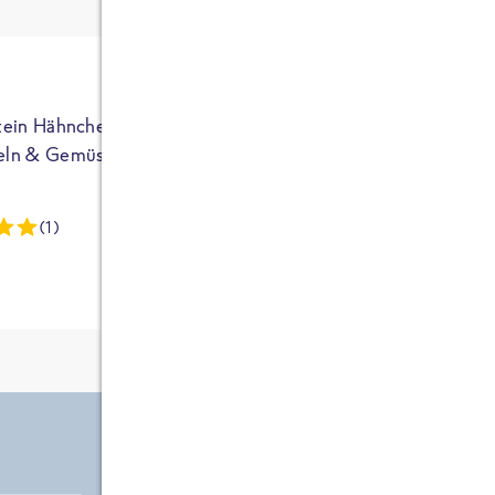
ja auf Sportler
ausgerichtet - die
brauchen etwas
mehr. Bei
normalem
tein Hähnchen mit
High Protein Hähnchen mi
NEU
Frühstück und
eln & Gemüse
Reis & Brokkoli
zwei Tüten aus
dieser Reihe
(1)
(13)
kommt man auf
circa 1700
Kalorien, das ist
etwas wenig.
Zutate