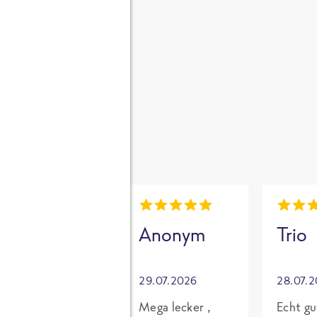
gen
i
Mia
Anonym
Trio
30.07.2026
29.07.2026
28.07.
Grundsätzlich
Mega lecker ,
Echt gu