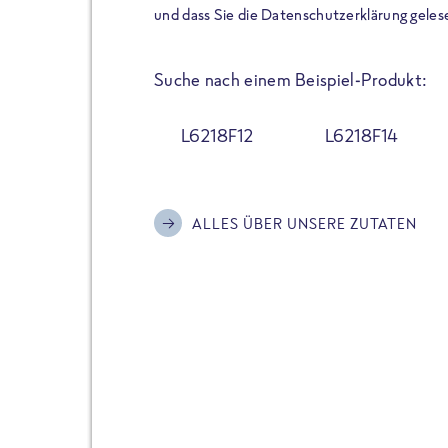
der Extraportion Eiweiß: Bis
und dass Sie die Datenschutzerklärung geles
Zubereitung. Hochwertige Zu
Gerichte schmeckt, ohne P
Suche nach einem Beispiel-Produkt:
Reinheitsgebot. Perfekt für 
und trotzdem nicht auf Genu
L6218F12
L6218F14
Alle Sorten hier im Online 
zu finden.
ALLES ÜBER UNSERE ZUTATEN
JETZT BESTELLEN