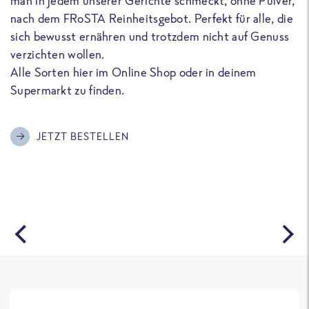
man in jedem unserer Gerichte schmeckt, ohne Pulver,
u
nach dem FRoSTA Reinheitsgebot. Perfekt für alle, die
F
sich bewusst ernähren und trotzdem nicht auf Genuss
a
verzichten wollen.
D
Alle Sorten hier im Online Shop oder in deinem
T
Supermarkt zu finden.
o
G
m
JETZT BESTELLEN
A