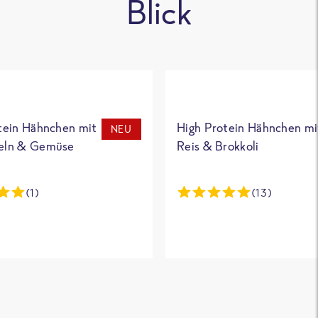
Blick
tein Hähnchen mit
High Protein Hähnchen mi
NEU
eln & Gemüse
Reis & Brokkoli
(1)
(13)