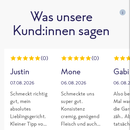
Was unsere
i
Kund:innen sagen
(0)
(0)
Justin
Mone
Gabi
07.08.2026
06.08.2026
06.08.
Schmeckt richtig
Schmeckte uns
Also be
gut, mein
super gut.
Mal wa
absolutes
Konsistenz
die Gar
Lieblingsgericht.
cremig, genügend
zäh.. A
Kleiner Tipp von
Fleisch und auch
tatsäch