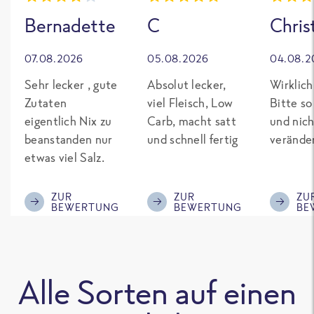
Bernadette
C
Chris
07.08.2026
05.08.2026
04.08.2
Sehr lecker , gute
Absolut lecker,
Wirklich
Zutaten
viel Fleisch, Low
Bitte so
eigentlich Nix zu
Carb, macht satt
und nich
beanstanden nur
und schnell fertig
verände
etwas viel Salz.
ZUR
ZUR
ZU
BEWERTUNG
BEWERTUNG
BE
Alle Sorten auf einen