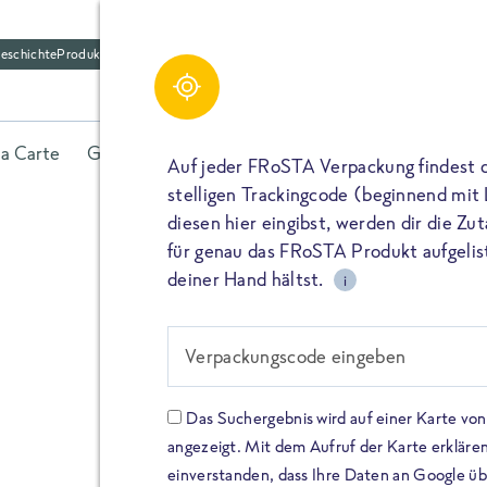
eschichte
Produktfriedhof
la Carte
Gerichte
Fisch
Gemüse
Kräuter
Belieb
Auf jeder FRoSTA Verpackung findest 
stelligen Trackingcode (beginnend mit
diesen hier eingibst, werden dir die Z
für genau das FRoSTA Produkt aufgelist
deiner Hand hältst.
i
FROSTA HIGH PROTEIN
Viel Protei
Verpackungscode eingeben
Keine Zusä
Das Suchergebnis wird auf einer Karte v
angezeigt. Mit dem Aufruf der Karte erklären
Entdecke unsere neuen FRoS
einverstanden, dass Ihre Daten an Google ü