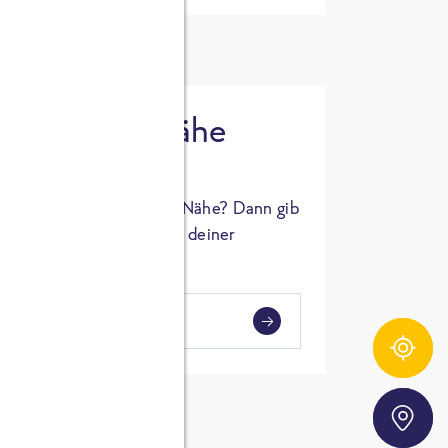
 in deiner Nähe
oSTA Produkt in deiner Nähe? Dann gib
hl ein und Supermärkte in deiner
gezeigt.
i
en
Zutatentracker
Storefinder