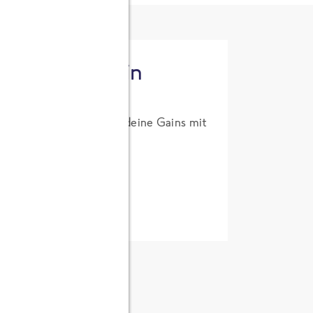
tzt High Protein
um Probierpreis. Hol dir deine Gains mit