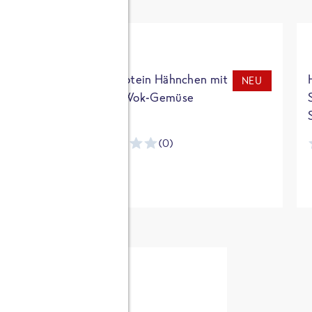
t
High Protein Hähnchen mit
NEU
NEU
Reis & Wok-Gemüse
(0)
ntracker