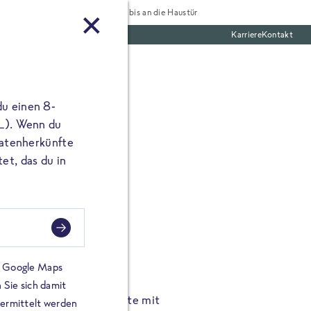
Tiefgekühlt bis an die Haustür
Karriere
Kontakt
te Boxen
du einen 8-
 L). Wenn du
utatenherkünfte
et, das du in
FROSTA À LA CARTE
n.
Hochgenus
tze.
Hause.
on Google Maps
 Sie sich damit
TA High Protein Gerichte mit
Unsere neuen FRoSTA à la
bermittelt werden