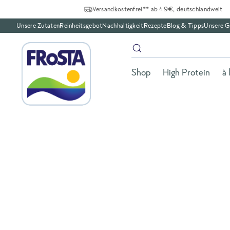
Versandkostenfrei** ab 49€, deutschlandweit
Unsere Zutaten
Reinheitsgebot
Nachhaltigkeit
Rezepte
Blog & Tipps
Unsere G
Shop
High Protein
à 