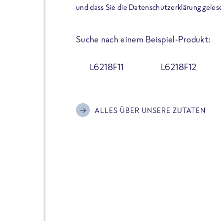
der Extraportion Eiweiß: Bis
und dass Sie die Datenschutzerklärung geles
Zubereitung. Hochwertige Zu
Gerichte schmeckt, ohne P
Suche nach einem Beispiel-Produkt:
Reinheitsgebot. Perfekt für 
und trotzdem nicht auf Genu
L6218F11
L6218F12
Alle Sorten hier im Online 
zu finden.
ALLES ÜBER UNSERE ZUTATEN
JETZT BESTELLEN