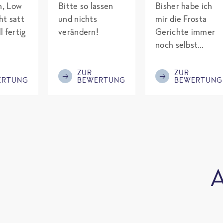
ch, Low
Bitte so lassen
Bisher habe ich
ht satt
und nichts
mir die Frosta
l fertig
verändern!
Gerichte immer
noch selbst
gepimpt mit
Eiweiß. Endlich
ZUR
ZUR
ERTUNG
BEWERTUNG
BEWERTUNG
was fertiges und
nicht so brutal
teuer wie die
Mitbewerber!
Bitte behalten!
A