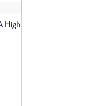
A High
Sicher dir je
Ab sofort gibts die Box z
10%.
Jetzt bestellen