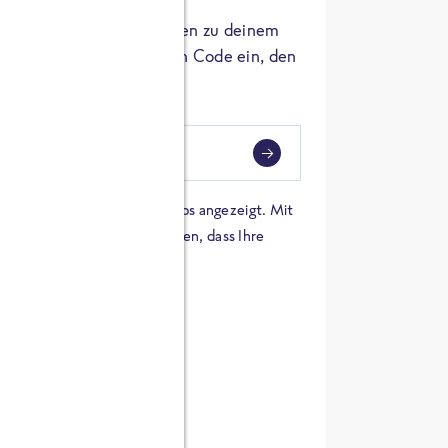
er die Herkunft der Zutaten zu deinem
 einfach den 8-stelligen Code ein, den
ndest.
i
eben
 einer Karte von Google Maps angezeigt. Mit
n Sie sich damit einverstanden, dass Ihre
 werden und dass Sie die
en haben.
E ZUTATEN