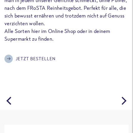
man in jedem unserer Gerichte schmeckt, ohne Pulver,
u
nach dem FRoSTA Reinheitsgebot. Perfekt für alle, die
F
sich bewusst ernähren und trotzdem nicht auf Genuss
a
verzichten wollen.
D
Alle Sorten hier im Online Shop oder in deinem
T
Supermarkt zu finden.
o
G
m
JETZT BESTELLEN
A