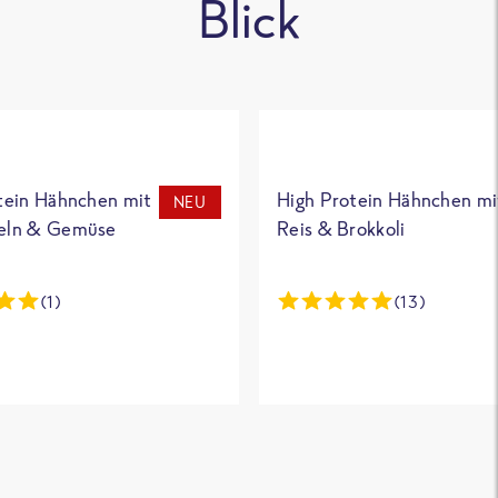
Blick
tein Hähnchen mit
High Protein Hähnchen mi
NEU
eln & Gemüse
Reis & Brokkoli
(1)
(13)