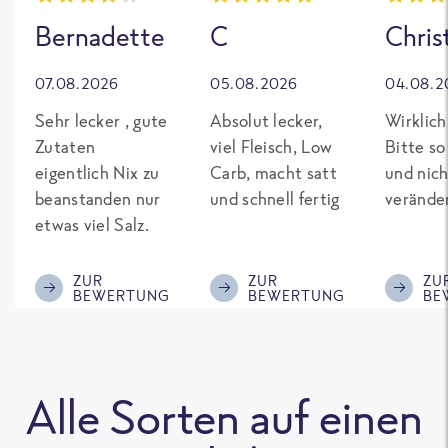
Bernadette
C
Chris
07.08.2026
05.08.2026
04.08.2
Sehr lecker , gute
Absolut lecker,
Wirklich
Zutaten
viel Fleisch, Low
Bitte so
eigentlich Nix zu
Carb, macht satt
und nich
beanstanden nur
und schnell fertig
verände
etwas viel Salz.
ZUR
ZUR
ZU
BEWERTUNG
BEWERTUNG
BE
Alle Sorten auf einen