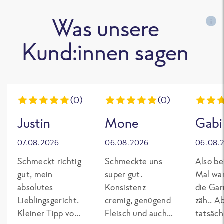
Was unsere
i
Kund:innen sagen
(0)
(0)
Justin
Mone
Gabi
07.08.2026
06.08.2026
06.08.
Schmeckt richtig
Schmeckte uns
Also be
gut, mein
super gut.
Mal wa
absolutes
Konsistenz
die Gar
Lieblingsgericht.
cremig, genügend
zäh.. A
Kleiner Tipp von
Fleisch und auch
tatsäch