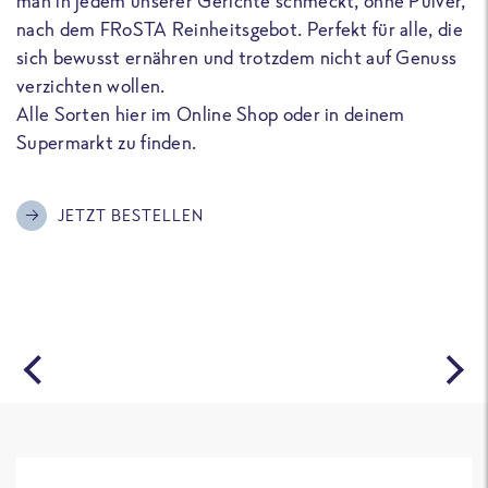
man in jedem unserer Gerichte schmeckt, ohne Pulver,
u
nach dem FRoSTA Reinheitsgebot. Perfekt für alle, die
F
sich bewusst ernähren und trotzdem nicht auf Genuss
a
verzichten wollen.
D
Alle Sorten hier im Online Shop oder in deinem
T
Supermarkt zu finden.
o
G
m
JETZT BESTELLEN
A