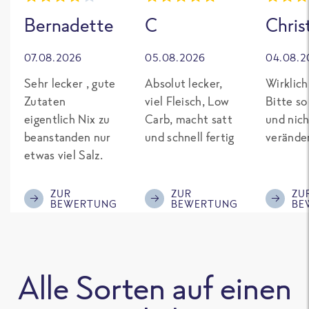
Bernadette
C
Chris
07.08.2026
05.08.2026
04.08.2
Sehr lecker , gute
Absolut lecker,
Wirklich
Zutaten
viel Fleisch, Low
Bitte so
eigentlich Nix zu
Carb, macht satt
und nich
beanstanden nur
und schnell fertig
verände
etwas viel Salz.
ZUR
ZUR
ZU
BEWERTUNG
BEWERTUNG
BE
Alle Sorten auf einen