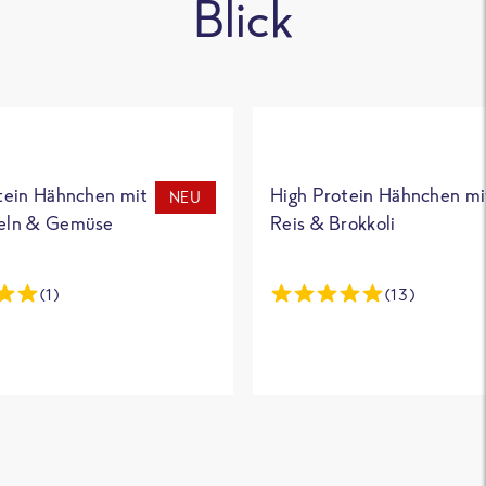
Blick
tein Hähnchen mit
High Protein Hähnchen mi
NEU
eln & Gemüse
Reis & Brokkoli
(1)
(13)