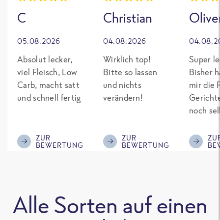
C
Christian
Olive
05.08.2026
04.08.2026
04.08.2
Absolut lecker,
Wirklich top!
Super le
viel Fleisch, Low
Bitte so lassen
Bisher h
Carb, macht satt
und nichts
mir die 
und schnell fertig
verändern!
Gericht
noch sel
gepimpt
Eiweiß. 
ZUR
ZUR
ZU
BEWERTUNG
BEWERTUNG
BE
was fert
nicht so
teuer wi
Mitbewe
Alle Sorten auf einen
Bitte be