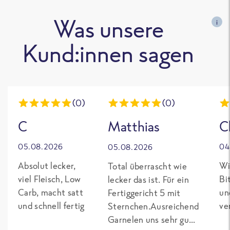
Was unsere
i
Kund:innen sagen
(0)
(0)
C
Matthias
C
05.08.2026
04
05.08.2026
Absolut lecker,
Wi
Total überrascht wie
viel Fleisch, Low
Bi
lecker das ist. Für ein
Carb, macht satt
un
Fertiggericht 5 mit
und schnell fertig
ve
Sternchen.Ausreichend
Garnelen uns sehr gut