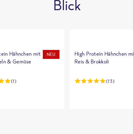
Blick
tein Hähnchen mit
High Protein Hähnchen mi
NEU
eln & Gemüse
Reis & Brokkoli
(1)
(13)