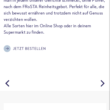
man in jedem unserer Gerichte schmeckt, ohne Pulver,
u
nach dem FRoSTA Reinheitsgebot. Perfekt für alle, die
F
sich bewusst ernähren und trotzdem nicht auf Genuss
a
verzichten wollen.
D
Alle Sorten hier im Online Shop oder in deinem
T
Supermarkt zu finden.
o
G
m
JETZT BESTELLEN
A