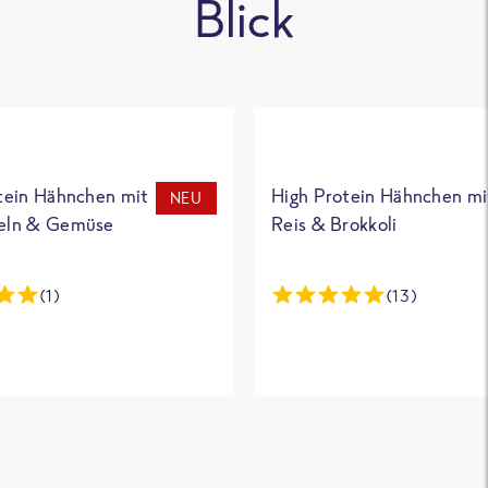
Blick
tein Hähnchen mit
High Protein Hähnchen mi
NEU
eln & Gemüse
Reis & Brokkoli
(1)
(13)