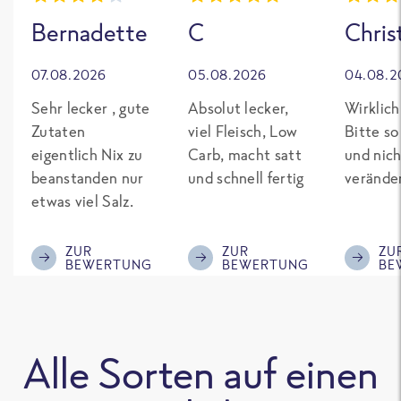
Bernadette
C
Chris
07.08.2026
05.08.2026
04.08.2
Sehr lecker , gute
Absolut lecker,
Wirklich
Zutaten
viel Fleisch, Low
Bitte so
eigentlich Nix zu
Carb, macht satt
und nich
beanstanden nur
und schnell fertig
verände
etwas viel Salz.
ZUR
ZUR
ZU
BEWERTUNG
BEWERTUNG
BE
Alle Sorten auf einen