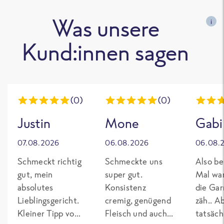
Was unsere
i
Kund:innen sagen
(0)
(0)
Justin
Mone
Gabi
07.08.2026
06.08.2026
06.08.
Schmeckt richtig
Schmeckte uns
Also be
gut, mein
super gut.
Mal wa
absolutes
Konsistenz
die Gar
Lieblingsgericht.
cremig, genügend
zäh.. A
Kleiner Tipp von
Fleisch und auch
tatsäch