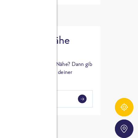
 in deiner Nähe
oSTA Produkt in deiner Nähe? Dann gib
hl ein und Supermärkte in deiner
gezeigt.
i
en
Zutatentracker
Storefinder