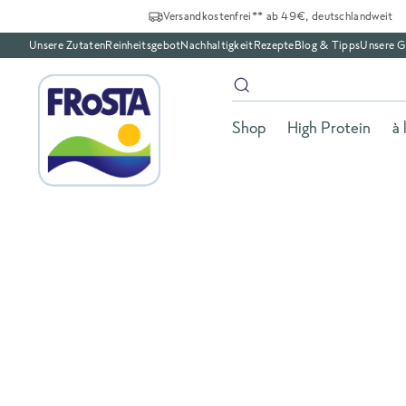
Versandkostenfrei** ab 49€, deutschlandweit
Unsere Zutaten
Reinheitsgebot
Nachhaltigkeit
Rezepte
Blog & Tipps
Unsere G
Shop
High Protein
à 