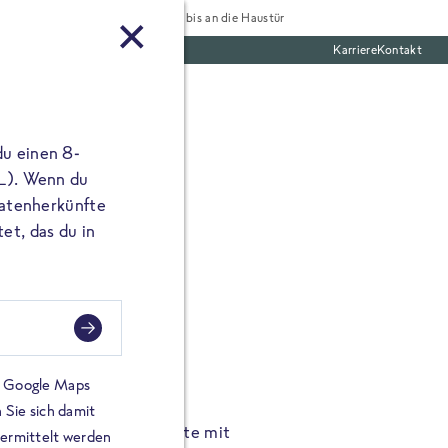
Tiefgekühlt bis an die Haustür
Karriere
Kontakt
te Boxen
du einen 8-
 L). Wenn du
utatenherkünfte
et, das du in
FROSTA À LA CARTE
n.
Hochgenus
tze.
Hause.
on Google Maps
 Sie sich damit
TA High Protein Gerichte mit
Unsere neuen FRoSTA à la
bermittelt werden