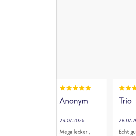
gen
i
Mia
Anonym
Trio
30.07.2026
29.07.2026
28.07.
Grundsätzlich
Mega lecker ,
Echt gu