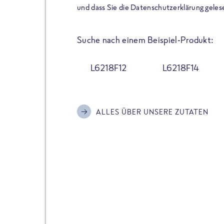
der Extraportion Eiweiß: Bis
und dass Sie die Datenschutzerklärung geles
Zubereitung. Hochwertige Zu
Gerichte schmeckt, ohne P
Suche nach einem Beispiel-Produkt:
Reinheitsgebot. Perfekt für 
und trotzdem nicht auf Genu
L6218F12
L6218F14
Alle Sorten hier im Online 
zu finden.
ALLES ÜBER UNSERE ZUTATEN
JETZT BESTELLEN