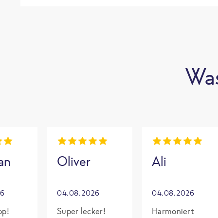
Was
an
Oliver
Ali
26
04.08.2026
04.08.2026
op!
Super lecker!
Harmoniert