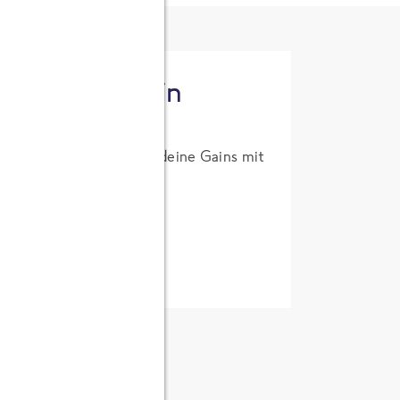
tzt High Protein
um Probierpreis. Hol dir deine Gains mit