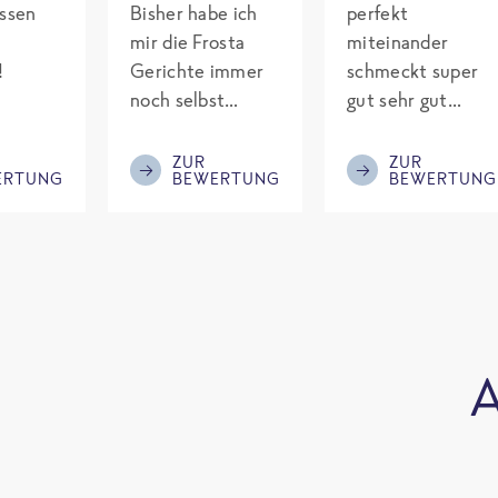
assen
Bisher habe ich
perfekt
mir die Frosta
miteinander
!
Gerichte immer
schmeckt super
noch selbst
gut sehr gut
gepimpt mit
gewürzt es passt
Eiweiß. Endlich
alles wird
ZUR
ZUR
ERTUNG
BEWERTUNG
BEWERTUNG
was fertiges und
aufjedenfall
nicht so brutal
nochmal bestellt
teuer wie die
Mitbewerber!
Bitte behalten!
A