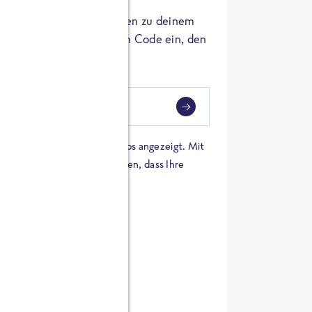
er die Herkunft der Zutaten zu deinem
 einfach den 8-stelligen Code ein, den
ndest.
i
eben
 einer Karte von Google Maps angezeigt. Mit
n Sie sich damit einverstanden, dass Ihre
 werden und dass Sie die
en haben.
E ZUTATEN