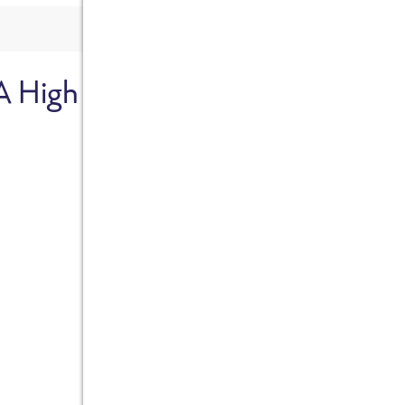
A High
Sicher dir je
Ab sofort gibts die Box z
10%.
Jetzt bestellen