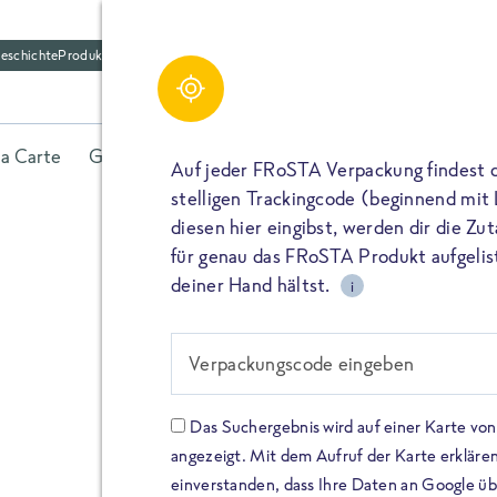
eschichte
Produktfriedhof
la Carte
Gerichte
Fisch
Gemüse
Kräuter
Belieb
Auf jeder FRoSTA Verpackung findest 
stelligen Trackingcode (beginnend mit
diesen hier eingibst, werden dir die Z
für genau das FRoSTA Produkt aufgelist
deiner Hand hältst.
i
FROSTA HIGH PROTEIN
Viel Protei
Verpackungscode eingeben
Keine Zusä
Das Suchergebnis wird auf einer Karte v
angezeigt. Mit dem Aufruf der Karte erklären
Entdecke unsere neuen FRoS
einverstanden, dass Ihre Daten an Google ü