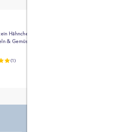
ja auf Sportler
ausgerichtet - die
brauchen etwas
mehr. Bei
normalem
tein Hähnchen mit
High Protein Hähnchen mi
NEU
Frühstück und
eln & Gemüse
Reis & Brokkoli
zwei Tüten aus
dieser Reihe
(1)
(13)
kommt man auf
circa 1700
Kalorien, das ist
etwas wenig.
Zutate