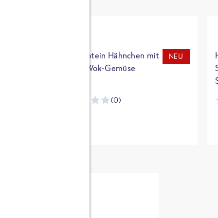
t
High Protein Hähnchen mit
NEU
NEU
Reis & Wok-Gemüse
(0)
ntracker