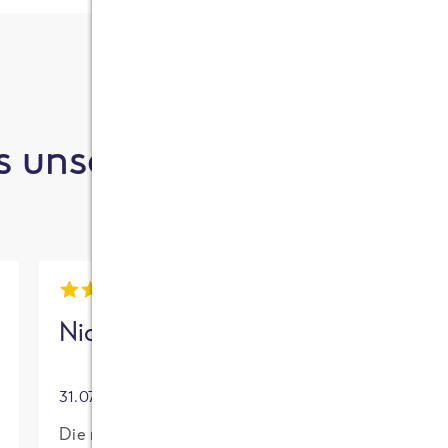
 unsere Kund:innen sa
Nick
Mia
31.07.2026
30.07.2026
Die neue High
Für mich mit