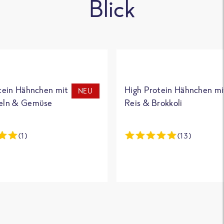
Blick
tein Hähnchen mit
High Protein Hähnchen mi
NEU
eln & Gemüse
Reis & Brokkoli
(1)
(13)