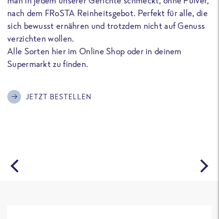
man in jedem unserer Gerichte schmeckt, ohne Pulver,
u
nach dem FRoSTA Reinheitsgebot. Perfekt für alle, die
F
sich bewusst ernähren und trotzdem nicht auf Genuss
a
verzichten wollen.
D
Alle Sorten hier im Online Shop oder in deinem
T
Supermarkt zu finden.
o
G
m
JETZT BESTELLEN
A