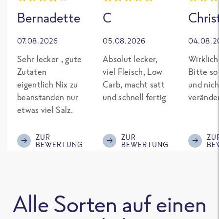
Bernadette
C
Chris
07.08.2026
05.08.2026
04.08.2
Sehr lecker , gute
Absolut lecker,
Wirklich
Zutaten
viel Fleisch, Low
Bitte so
eigentlich Nix zu
Carb, macht satt
und nich
beanstanden nur
und schnell fertig
verände
etwas viel Salz.
ZUR
ZUR
ZU
BEWERTUNG
BEWERTUNG
BE
Alle Sorten auf einen