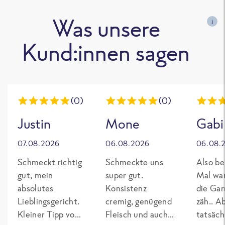
Was unsere
i
Kund:innen sagen
(0)
(0)
Justin
Mone
Gabi
07.08.2026
06.08.2026
06.08.
Schmeckt richtig
Schmeckte uns
Also be
gut, mein
super gut.
Mal wa
absolutes
Konsistenz
die Gar
Lieblingsgericht.
cremig, genügend
zäh.. A
Kleiner Tipp von
Fleisch und auch
tatsäch