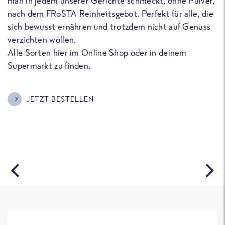
man in jedem unserer Gerichte schmeckt, ohne Pulver,
u
nach dem FRoSTA Reinheitsgebot. Perfekt für alle, die
F
sich bewusst ernähren und trotzdem nicht auf Genuss
a
verzichten wollen.
D
Alle Sorten hier im Online Shop oder in deinem
T
Supermarkt zu finden.
o
G
m
JETZT BESTELLEN
A