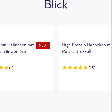
Blick
tein Hähnchen mit
High Protein Hähnchen mi
NEU
eln & Gemüse
Reis & Brokkoli
(1)
(13)