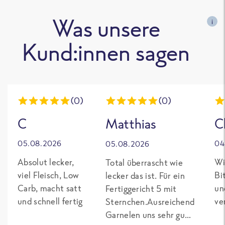
Was unsere
i
Kund:innen sagen
(0)
(0)
C
Matthias
C
05.08.2026
04
05.08.2026
Absolut lecker,
Wi
Total überrascht wie
viel Fleisch, Low
Bi
lecker das ist. Für ein
Carb, macht satt
un
Fertiggericht 5 mit
und schnell fertig
ve
Sternchen.Ausreichend
Garnelen uns sehr gut