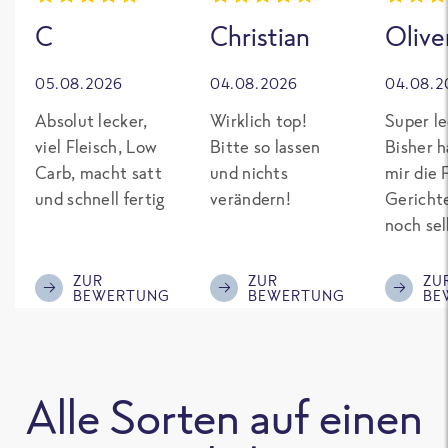
C
Christian
Olive
05.08.2026
04.08.2026
04.08.2
Absolut lecker,
Wirklich top!
Super le
viel Fleisch, Low
Bitte so lassen
Bisher h
Carb, macht satt
und nichts
mir die 
und schnell fertig
verändern!
Gericht
noch sel
gepimpt
Eiweiß. 
ZUR
ZUR
ZU
BEWERTUNG
BEWERTUNG
BE
was fert
nicht so
teuer wi
Mitbewe
Alle Sorten auf einen
Bitte be