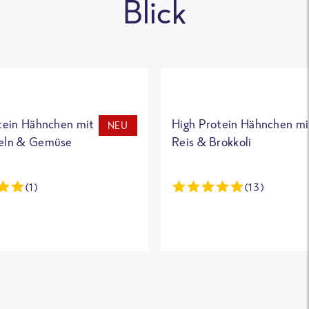
Blick
tein Hähnchen mit
High Protein Hähnchen mi
NEU
eln & Gemüse
Reis & Brokkoli
(1)
(13)