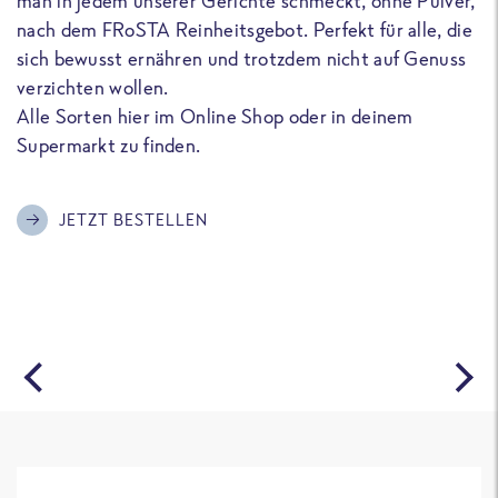
man in jedem unserer Gerichte schmeckt, ohne Pulver,
u
nach dem FRoSTA Reinheitsgebot. Perfekt für alle, die
F
sich bewusst ernähren und trotzdem nicht auf Genuss
a
verzichten wollen.
D
Alle Sorten hier im Online Shop oder in deinem
T
Supermarkt zu finden.
o
G
m
JETZT BESTELLEN
A