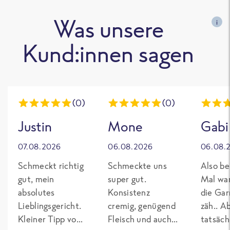
Was unsere
i
Kund:innen sagen
(0)
(0)
Justin
Mone
Gabi
07.08.2026
06.08.2026
06.08.
Schmeckt richtig
Schmeckte uns
Also be
gut, mein
super gut.
Mal wa
absolutes
Konsistenz
die Gar
Lieblingsgericht.
cremig, genügend
zäh.. A
Kleiner Tipp von
Fleisch und auch
tatsäch