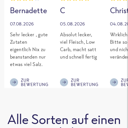
Bernadette
C
Chris
07.08.2026
05.08.2026
04.08.2
Sehr lecker , gute
Absolut lecker,
Wirklich
Zutaten
viel Fleisch, Low
Bitte so
eigentlich Nix zu
Carb, macht satt
und nich
beanstanden nur
und schnell fertig
verände
etwas viel Salz.
ZUR
ZUR
ZU
BEWERTUNG
BEWERTUNG
BE
Alle Sorten auf einen