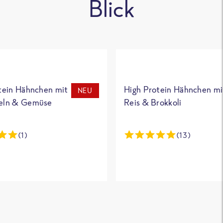
Blick
tein Hähnchen mit
High Protein Hähnchen mi
NEU
eln & Gemüse
Reis & Brokkoli
(1)
(13)