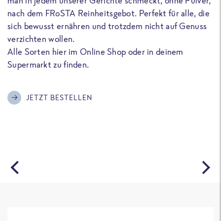
man in jedem unserer Gerichte schmeckt, ohne Pulver,
u
nach dem FRoSTA Reinheitsgebot. Perfekt für alle, die
F
sich bewusst ernähren und trotzdem nicht auf Genuss
a
verzichten wollen.
D
Alle Sorten hier im Online Shop oder in deinem
T
Supermarkt zu finden.
o
G
m
JETZT BESTELLEN
A