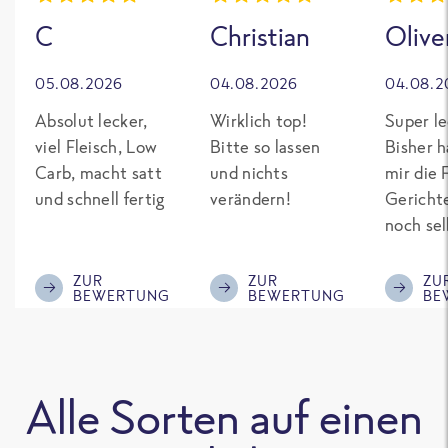
C
Christian
Olive
05.08.2026
04.08.2026
04.08.2
Absolut lecker,
Wirklich top!
Super le
viel Fleisch, Low
Bitte so lassen
Bisher h
Carb, macht satt
und nichts
mir die 
und schnell fertig
verändern!
Gericht
noch sel
gepimpt
Eiweiß. 
ZUR
ZUR
ZU
BEWERTUNG
BEWERTUNG
BE
was fert
nicht so
teuer wi
Mitbewe
Alle Sorten auf einen
Bitte be