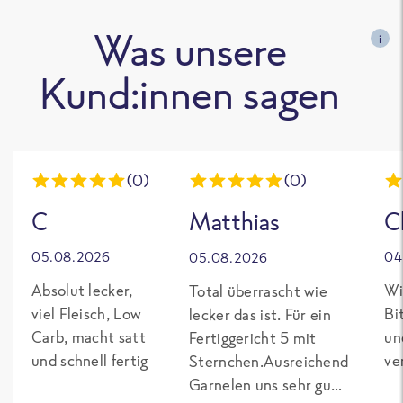
Was unsere
i
Kund:innen sagen
(0)
(0)
C
Matthias
C
05.08.2026
04
05.08.2026
Absolut lecker,
Wi
Total überrascht wie
viel Fleisch, Low
Bi
lecker das ist. Für ein
Carb, macht satt
un
Fertiggericht 5 mit
und schnell fertig
ve
Sternchen.Ausreichend
Garnelen uns sehr gut