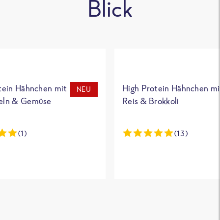
Blick
tein Hähnchen mit
High Protein Hähnchen mi
NEU
eln & Gemüse
Reis & Brokkoli
(1)
(13)