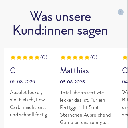
Was unsere
i
Kund:innen sagen
(0)
(0)
C
Matthias
C
05.08.2026
04
05.08.2026
Absolut lecker,
Wi
Total überrascht wie
viel Fleisch, Low
Bi
lecker das ist. Für ein
Carb, macht satt
un
Fertiggericht 5 mit
und schnell fertig
ve
Sternchen.Ausreichend
Garnelen uns sehr gut