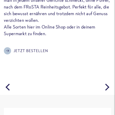
man in jedem unserer Gerichte schmeckt, ohne Pulver,
u
nach dem FRoSTA Reinheitsgebot. Perfekt für alle, die
F
sich bewusst ernähren und trotzdem nicht auf Genuss
a
verzichten wollen.
D
Alle Sorten hier im Online Shop oder in deinem
T
Supermarkt zu finden.
o
G
m
JETZT BESTELLEN
A