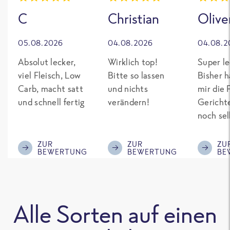
C
Christian
Olive
05.08.2026
04.08.2026
04.08.2
Absolut lecker,
Wirklich top!
Super le
viel Fleisch, Low
Bitte so lassen
Bisher h
Carb, macht satt
und nichts
mir die 
und schnell fertig
verändern!
Gericht
noch sel
gepimpt
Eiweiß. 
ZUR
ZUR
ZU
BEWERTUNG
BEWERTUNG
BE
was fert
nicht so
teuer wi
Mitbewe
Alle Sorten auf einen
Bitte be