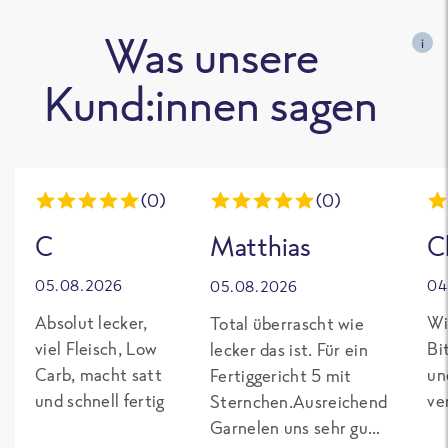
Was unsere
i
Kund:innen sagen
(0)
(0)
C
Matthias
C
05.08.2026
04
05.08.2026
Absolut lecker,
Wi
Total überrascht wie
viel Fleisch, Low
Bi
lecker das ist. Für ein
Carb, macht satt
un
Fertiggericht 5 mit
und schnell fertig
ve
Sternchen.Ausreichend
Garnelen uns sehr gut