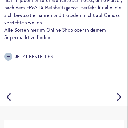
man in jedem unserer Gerichte schmeckt, ohne Pulver,
u
nach dem FRoSTA Reinheitsgebot. Perfekt für alle, die
F
sich bewusst ernähren und trotzdem nicht auf Genuss
a
verzichten wollen.
D
Alle Sorten hier im Online Shop oder in deinem
T
Supermarkt zu finden.
o
G
m
JETZT BESTELLEN
A