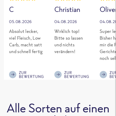
C
Christian
Olive
05.08.2026
04.08.2026
04.08.2
Absolut lecker,
Wirklich top!
Super le
viel Fleisch, Low
Bitte so lassen
Bisher h
Carb, macht satt
und nichts
mir die 
und schnell fertig
verändern!
Gericht
noch sel
gepimpt
Eiweiß. 
ZUR
ZUR
ZU
BEWERTUNG
BEWERTUNG
BE
was fert
nicht so
teuer wi
Mitbewe
Alle Sorten auf einen
Bitte be