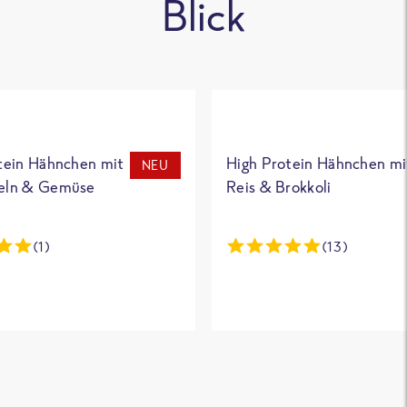
Blick
tein Hähnchen mit
High Protein Hähnchen mi
NEU
eln & Gemüse
Reis & Brokkoli
(1)
(13)