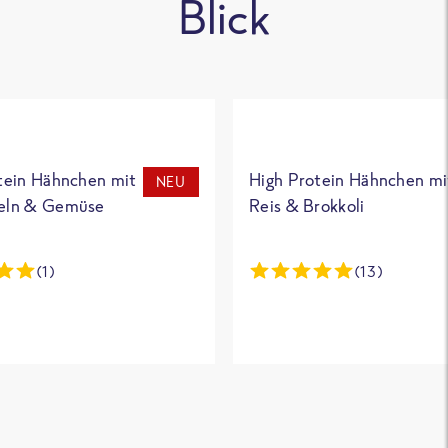
Blick
tein Hähnchen mit
High Protein Hähnchen mi
NEU
eln & Gemüse
Reis & Brokkoli
(1)
(13)