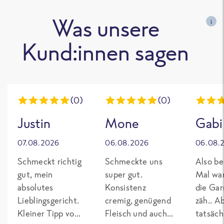
Was unsere
i
Kund:innen sagen
(0)
(0)
Justin
Mone
Gabi
07.08.2026
06.08.2026
06.08.
Schmeckt richtig
Schmeckte uns
Also be
gut, mein
super gut.
Mal wa
absolutes
Konsistenz
die Gar
Lieblingsgericht.
cremig, genügend
zäh.. A
Kleiner Tipp von
Fleisch und auch
tatsäch