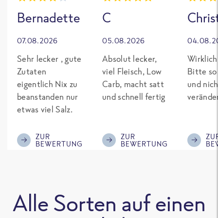
Bernadette
C
Chris
07.08.2026
05.08.2026
04.08.2
Sehr lecker , gute
Absolut lecker,
Wirklich
Zutaten
viel Fleisch, Low
Bitte so
eigentlich Nix zu
Carb, macht satt
und nich
beanstanden nur
und schnell fertig
verände
etwas viel Salz.
ZUR
ZUR
ZU
BEWERTUNG
BEWERTUNG
BE
Alle Sorten auf einen