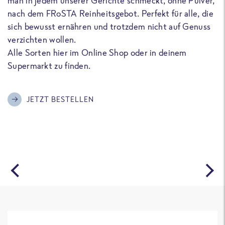
man in jedem unserer Gerichte schmeckt, ohne Pulver,
u
nach dem FRoSTA Reinheitsgebot. Perfekt für alle, die
F
sich bewusst ernähren und trotzdem nicht auf Genuss
a
verzichten wollen.
D
Alle Sorten hier im Online Shop oder in deinem
T
Supermarkt zu finden.
o
G
m
JETZT BESTELLEN
A