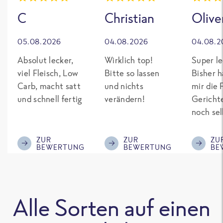
C
Christian
Olive
05.08.2026
04.08.2026
04.08.2
Absolut lecker,
Wirklich top!
Super le
viel Fleisch, Low
Bitte so lassen
Bisher h
Carb, macht satt
und nichts
mir die 
und schnell fertig
verändern!
Gericht
noch sel
gepimpt
Eiweiß. 
ZUR
ZUR
ZU
BEWERTUNG
BEWERTUNG
BE
was fert
nicht so
teuer wi
Mitbewe
Alle Sorten auf einen
Bitte be