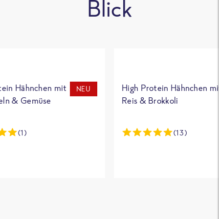
Blick
tein Hähnchen mit
High Protein Hähnchen mi
NEU
eln & Gemüse
Reis & Brokkoli
(1)
(13)