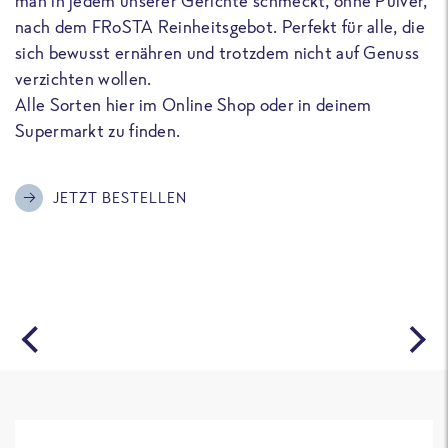
man in jedem unserer Gerichte schmeckt, ohne Pulver,
u
nach dem FRoSTA Reinheitsgebot. Perfekt für alle, die
F
sich bewusst ernähren und trotzdem nicht auf Genuss
a
verzichten wollen.
D
Alle Sorten hier im Online Shop oder in deinem
T
Supermarkt zu finden.
o
G
m
JETZT BESTELLEN
A