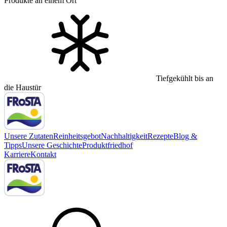
Produkte an einem Ort
Tiefgekühlt bis an
die Haustür
Unsere Zutaten
Reinheitsgebot
Nachhaltigkeit
Rezepte
Blog &
Tipps
Unsere Geschichte
Produktfriedhof
Karriere
Kontakt