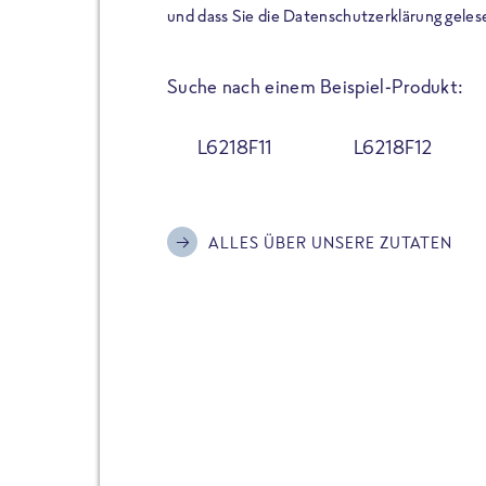
der Extraportion Eiweiß: Bis
und dass Sie die Datenschutzerklärung geles
Zubereitung. Hochwertige Zu
Gerichte schmeckt, ohne P
Suche nach einem Beispiel-Produkt:
Reinheitsgebot. Perfekt für 
und trotzdem nicht auf Genu
L6218F11
L6218F12
Alle Sorten hier im Online 
zu finden.
ALLES ÜBER UNSERE ZUTATEN
JETZT BESTELLEN