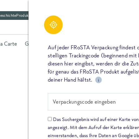
eschichte
Produktfriedhof
la Carte
Gerichte
Fisch
Gemüse
Kräuter
Belieb
Auf jeder FRoSTA Verpackung findest 
stelligen Trackingcode (beginnend mit
diesen hier eingibst, werden dir die Z
für genau das FRoSTA Produkt aufgelist
deiner Hand hältst.
i
FROSTA HIGH PROTEIN
Viel Protei
Verpackungscode eingeben
Keine Zusä
Das Suchergebnis wird auf einer Karte v
angezeigt. Mit dem Aufruf der Karte erklären
Entdecke unsere neuen FRoS
einverstanden, dass Ihre Daten an Google ü