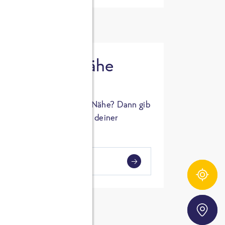
 in deiner Nähe
oSTA Produkt in deiner Nähe? Dann gib
hl ein und Supermärkte in deiner
gezeigt.
i
en
Zutatentracker
Storefinder