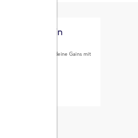
tzt High Protein
um Probierpreis. Hol dir deine Gains mit