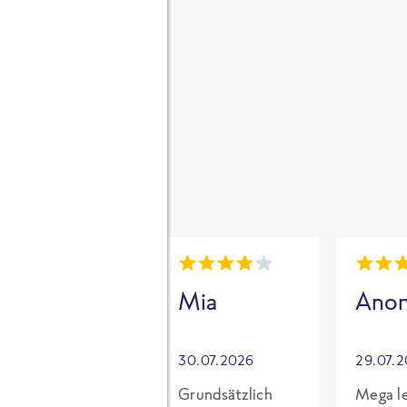
gen
i
Mia
Mia
Ano
30.07.2026
30.07.2026
29.07.
Für mich mit
Grundsätzlich
Mega le