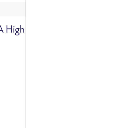
A High
Sicher dir je
Ab sofort gibts die Box z
10%.
Jetzt bestellen