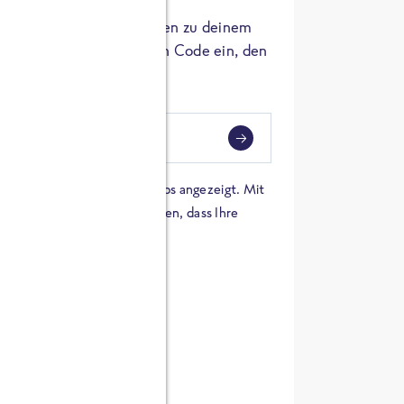
er die Herkunft der Zutaten zu deinem
 einfach den 8-stelligen Code ein, den
ndest.
i
eben
 einer Karte von Google Maps angezeigt. Mit
n Sie sich damit einverstanden, dass Ihre
 werden und dass Sie die
en haben.
E ZUTATEN