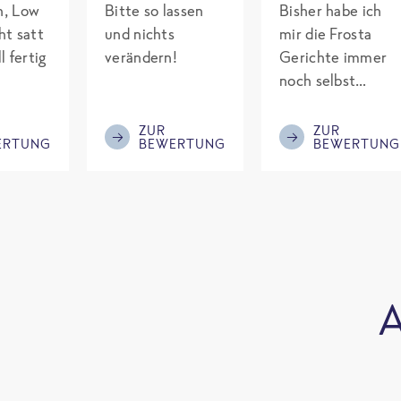
ch, Low
Bitte so lassen
Bisher habe ich
ht satt
und nichts
mir die Frosta
l fertig
verändern!
Gerichte immer
noch selbst
gepimpt mit
Eiweiß. Endlich
ZUR
ZUR
ERTUNG
BEWERTUNG
BEWERTUNG
was fertiges und
nicht so brutal
teuer wie die
Mitbewerber!
Bitte behalten!
A