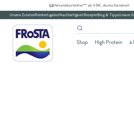
Versandkostenfrei** ab 49€, deutschlandweit
Unsere Zutaten
Reinheitsgebot
Nachhaltigkeit
Rezepte
Blog & Tipps
Unsere G
Shop
High Protein
à 