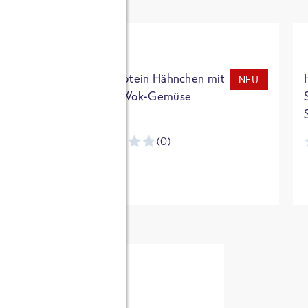
t
High Protein Hähnchen mit
NEU
NEU
Reis & Wok-Gemüse
(0)
ntracker