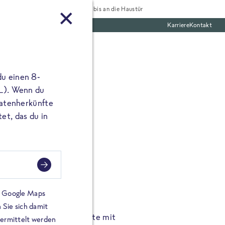
Tiefgekühlt bis an die Haustür
Karriere
Kontakt
te Boxen
du einen 8-
 L). Wenn du
utatenherkünfte
et, das du in
FROSTA À LA CARTE
n.
Hochgenus
tze.
Hause.
on Google Maps
 Sie sich damit
TA High Protein Gerichte mit
Unsere neuen FRoSTA à la
bermittelt werden