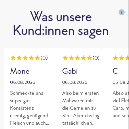
Was unsere
i
Kund:innen sagen
(0)
(0)
Mone
Gabi
C
06.08.2026
06.08.2026
05.08.
Schmeckte uns
Also beim ersten
Absolut
super gut.
Mal waren mir
viel Fl
Konsistenz
die Garnelen zu
Carb, m
cremig, genügend
zäh.. Aber das lag
und sch
Fleisch und auch
tatsächlich an