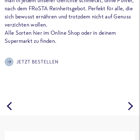
man in jedem unserer Gerichte schmeckt, ohne Pulver,
u
nach dem FRoSTA Reinheitsgebot. Perfekt für alle, die
F
sich bewusst ernähren und trotzdem nicht auf Genuss
a
verzichten wollen.
D
Alle Sorten hier im Online Shop oder in deinem
T
Supermarkt zu finden.
o
G
m
JETZT BESTELLEN
A