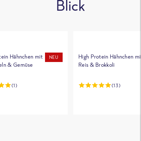
Blick
tein Hähnchen mit
High Protein Hähnchen mi
NEU
eln & Gemüse
Reis & Brokkoli
(1)
(13)