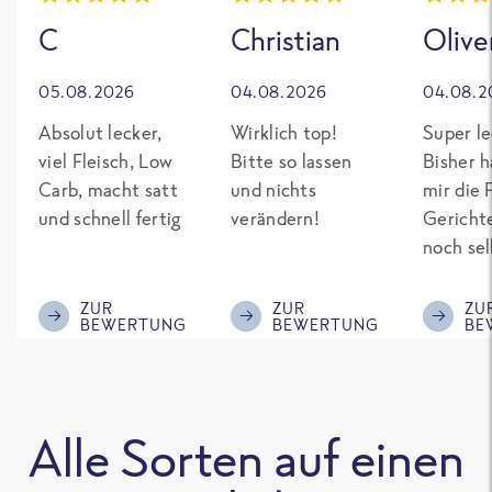
C
Christian
Olive
05.08.2026
04.08.2026
04.08.2
Absolut lecker,
Wirklich top!
Super le
viel Fleisch, Low
Bitte so lassen
Bisher h
Carb, macht satt
und nichts
mir die 
und schnell fertig
verändern!
Gericht
noch sel
gepimpt
Eiweiß. 
ZUR
ZUR
ZU
BEWERTUNG
BEWERTUNG
BE
was fert
nicht so
teuer wi
Mitbewe
Alle Sorten auf einen
Bitte be