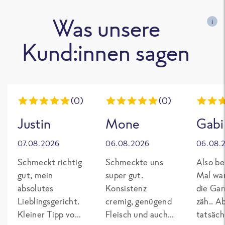
Was unsere
i
Kund:innen sagen
(0)
(0)
Justin
Mone
Gabi
07.08.2026
06.08.2026
06.08.
Schmeckt richtig
Schmeckte uns
Also be
gut, mein
super gut.
Mal wa
absolutes
Konsistenz
die Gar
Lieblingsgericht.
cremig, genügend
zäh.. A
Kleiner Tipp von
Fleisch und auch
tatsäch