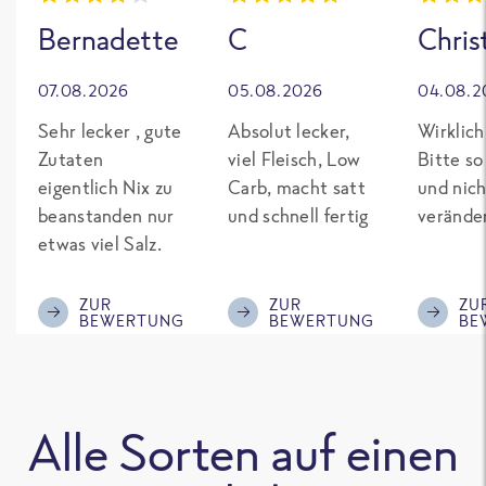
Bernadette
C
Chris
07.08.2026
05.08.2026
04.08.2
Sehr lecker , gute
Absolut lecker,
Wirklich
Zutaten
viel Fleisch, Low
Bitte so
eigentlich Nix zu
Carb, macht satt
und nich
beanstanden nur
und schnell fertig
verände
etwas viel Salz.
ZUR
ZUR
ZU
BEWERTUNG
BEWERTUNG
BE
Alle Sorten auf einen