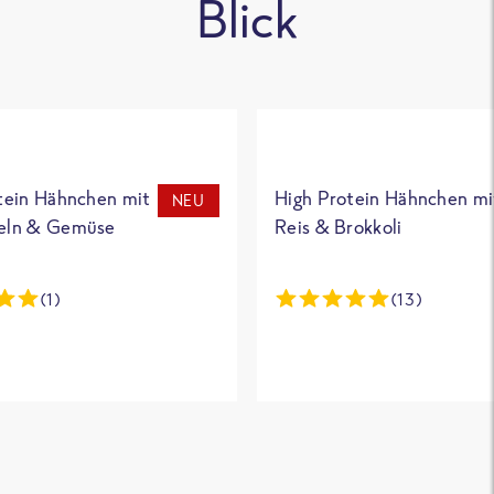
Blick
tein Hähnchen mit
High Protein Hähnchen mi
NEU
eln & Gemüse
Reis & Brokkoli
(1)
(13)