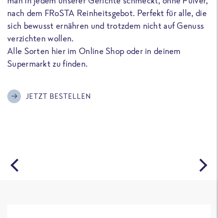
man in jedem unserer Gerichte schmeckt, ohne Pulver,
u
nach dem FRoSTA Reinheitsgebot. Perfekt für alle, die
F
sich bewusst ernähren und trotzdem nicht auf Genuss
a
verzichten wollen.
D
Alle Sorten hier im Online Shop oder in deinem
T
Supermarkt zu finden.
o
G
m
JETZT BESTELLEN
A