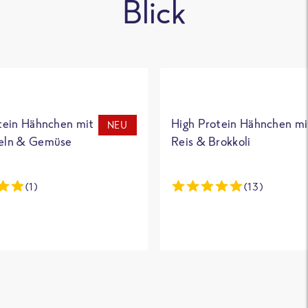
Blick
tein Hähnchen mit
High Protein Hähnchen mi
NEU
eln & Gemüse
Reis & Brokkoli
(1)
(13)