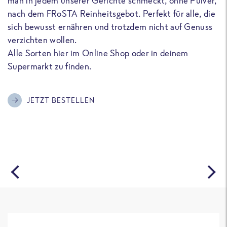
man in jedem unserer Gerichte schmeckt, ohne Pulver,
u
nach dem FRoSTA Reinheitsgebot. Perfekt für alle, die
F
sich bewusst ernähren und trotzdem nicht auf Genuss
a
verzichten wollen.
D
Alle Sorten hier im Online Shop oder in deinem
T
Supermarkt zu finden.
o
G
m
JETZT BESTELLEN
A