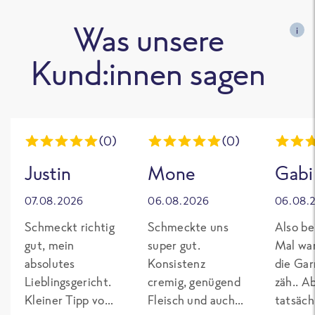
Was unsere
i
Kund:innen sagen
(0)
(0)
Justin
Mone
Gabi
07.08.2026
06.08.2026
06.08.
Schmeckt richtig
Schmeckte uns
Also be
gut, mein
super gut.
Mal wa
absolutes
Konsistenz
die Gar
Lieblingsgericht.
cremig, genügend
zäh.. A
Kleiner Tipp von
Fleisch und auch
tatsäch