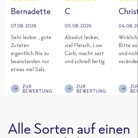
Bernadette
C
Chris
07.08.2026
05.08.2026
04.08.2
Sehr lecker , gute
Absolut lecker,
Wirklich
Zutaten
viel Fleisch, Low
Bitte so
eigentlich Nix zu
Carb, macht satt
und nich
beanstanden nur
und schnell fertig
verände
etwas viel Salz.
ZUR
ZUR
ZU
BEWERTUNG
BEWERTUNG
BE
Alle Sorten auf einen