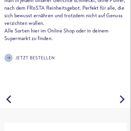
man in jedem unserer Gerichte schmeckt, ohne Pulver,
u
nach dem FRoSTA Reinheitsgebot. Perfekt für alle, die
F
sich bewusst ernähren und trotzdem nicht auf Genuss
a
verzichten wollen.
D
Alle Sorten hier im Online Shop oder in deinem
T
Supermarkt zu finden.
o
G
m
JETZT BESTELLEN
A