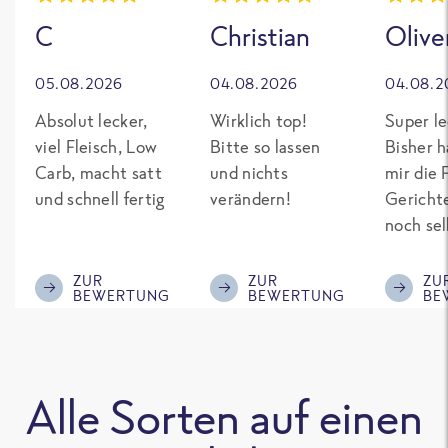
C
Christian
Olive
05.08.2026
04.08.2026
04.08.2
Absolut lecker,
Wirklich top!
Super le
viel Fleisch, Low
Bitte so lassen
Bisher h
Carb, macht satt
und nichts
mir die 
und schnell fertig
verändern!
Gericht
noch sel
gepimpt
Eiweiß. 
ZUR
ZUR
ZU
BEWERTUNG
BEWERTUNG
BE
was fert
nicht so
teuer wi
Mitbewe
Alle Sorten auf einen
Bitte be