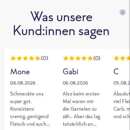
Was unsere
i
Kund:innen sagen
(0)
(0)
Mone
Gabi
C
06.08.2026
06.08.2026
05.08.
Schmeckte uns
Also beim ersten
Absolut
super gut.
Mal waren mir
viel Fl
Konsistenz
die Garnelen zu
Carb, m
cremig, genügend
zäh.. Aber das lag
und sch
Fleisch und auch
tatsächlich an