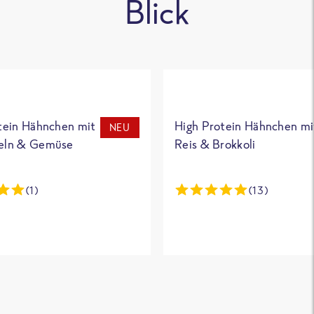
Blick
tein Hähnchen mit
High Protein Hähnchen mi
NEU
eln & Gemüse
Reis & Brokkoli
(1)
(13)