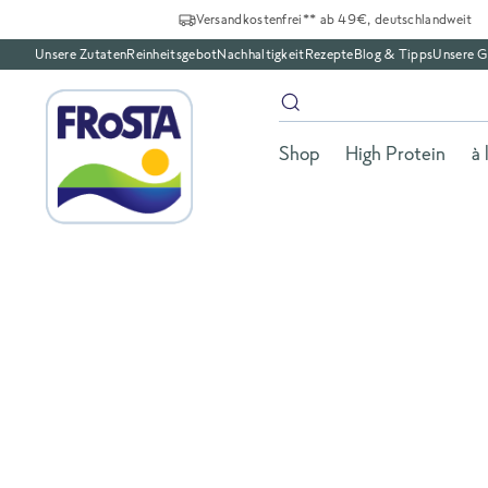
Versandkostenfrei** ab 49€, deutschlandweit
Unsere Zutaten
Reinheitsgebot
Nachhaltigkeit
Rezepte
Blog & Tipps
Unsere G
Shop
High Protein
à 