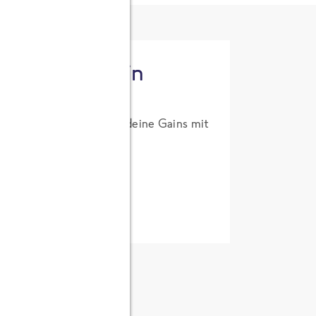
tzt High Protein
um Probierpreis. Hol dir deine Gains mit