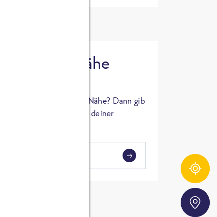
 in deiner Nähe
oSTA Produkt in deiner Nähe? Dann gib
hl ein und Supermärkte in deiner
gezeigt.
i
en
Zutatentracker
Storefinder