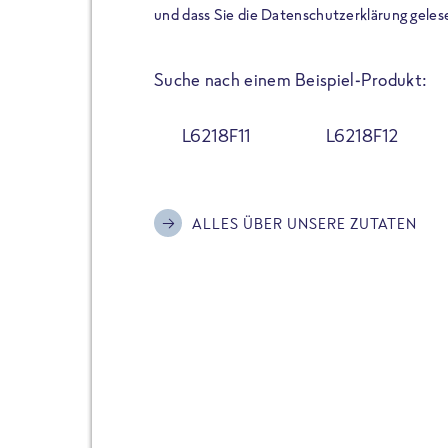
der Extraportion Eiweiß: Bis
und dass Sie die Datenschutzerklärung geles
Zubereitung. Hochwertige Zu
Gerichte schmeckt, ohne P
Suche nach einem Beispiel-Produkt:
Reinheitsgebot. Perfekt für 
und trotzdem nicht auf Genu
L6218F11
L6218F12
Alle Sorten hier im Online 
zu finden.
ALLES ÜBER UNSERE ZUTATEN
JETZT BESTELLEN