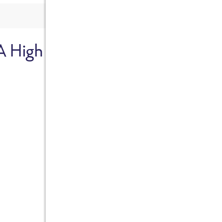
A High
Sicher dir je
Ab sofort gibts die Box z
10%.
Jetzt bestellen