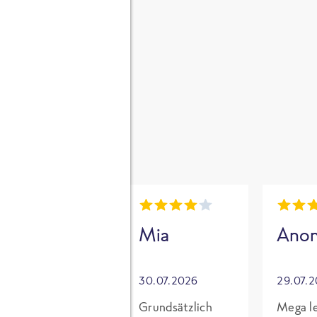
gen
i
Mia
Mia
Ano
30.07.2026
30.07.2026
29.07.
Für mich mit
Grundsätzlich
Mega le