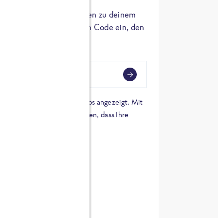
er die Herkunft der Zutaten zu deinem
 einfach den 8-stelligen Code ein, den
ndest.
i
eben
 einer Karte von Google Maps angezeigt. Mit
n Sie sich damit einverstanden, dass Ihre
 werden und dass Sie die
en haben.
E ZUTATEN