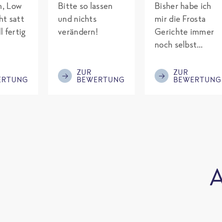
ch, Low
Bitte so lassen
Bisher habe ich
ht satt
und nichts
mir die Frosta
l fertig
verändern!
Gerichte immer
noch selbst
gepimpt mit
Eiweiß. Endlich
ZUR
ZUR
ERTUNG
BEWERTUNG
BEWERTUNG
was fertiges und
nicht so brutal
teuer wie die
Mitbewerber!
Bitte behalten!
A