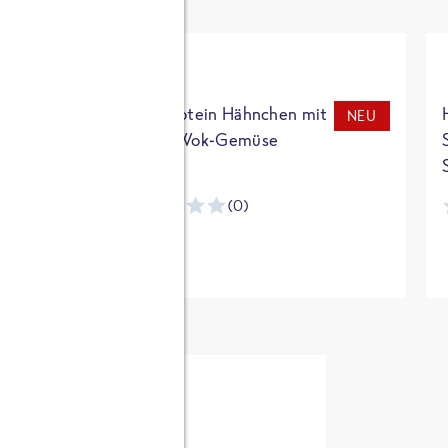
t
High Protein Hähnchen mit
NEU
NEU
Reis & Wok-Gemüse
(0)
ntracker