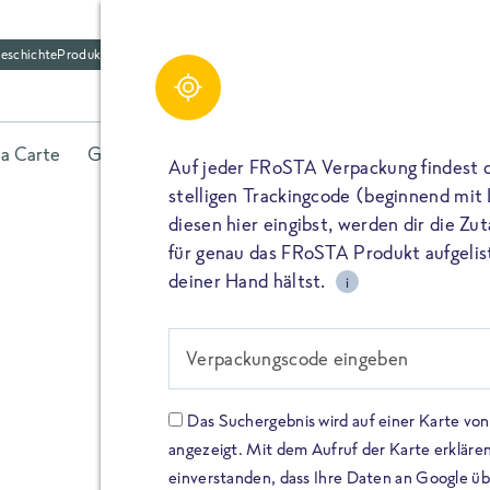
eschichte
Produktfriedhof
la Carte
Gerichte
Fisch
Gemüse
Kräuter
Belieb
Auf jeder FRoSTA Verpackung findest 
stelligen Trackingcode (beginnend mit
diesen hier eingibst, werden dir die Z
für genau das FRoSTA Produkt aufgelist
deiner Hand hältst.
i
FROSTA HIGH PROTEIN
Viel Protei
Verpackungscode eingeben
Keine Zusä
Das Suchergebnis wird auf einer Karte v
angezeigt. Mit dem Aufruf der Karte erklären
Entdecke unsere neuen FRoS
einverstanden, dass Ihre Daten an Google ü