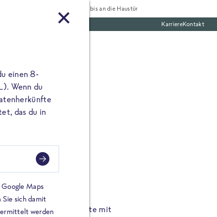
Tiefgekühlt bis an die Haustür
Karriere
Kontakt
te Boxen
du einen 8-
 L). Wenn du
utatenherkünfte
et, das du in
FROSTA À LA CARTE
n.
Hochgenus
tze.
Hause.
on Google Maps
 Sie sich damit
TA High Protein Gerichte mit
Unsere neuen FRoSTA à la
bermittelt werden