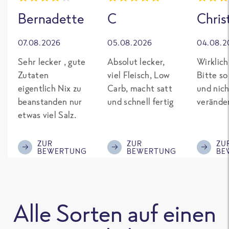
Bernadette
C
Chris
07.08.2026
05.08.2026
04.08.2
Sehr lecker , gute
Absolut lecker,
Wirklich
Zutaten
viel Fleisch, Low
Bitte so
eigentlich Nix zu
Carb, macht satt
und nich
beanstanden nur
und schnell fertig
verände
etwas viel Salz.
ZUR
ZUR
ZU
BEWERTUNG
BEWERTUNG
BE
Alle Sorten auf einen