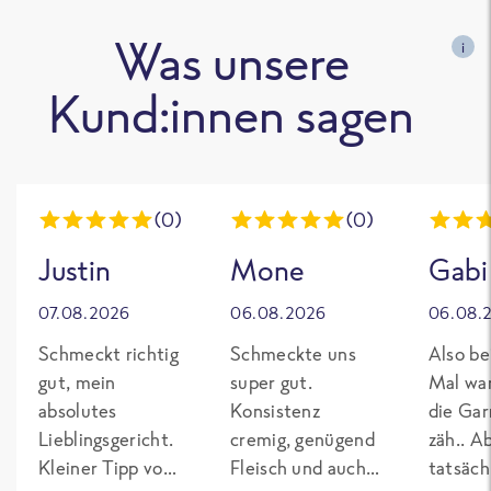
Was unsere
i
Kund:innen sagen
(0)
(0)
Justin
Mone
Gabi
07.08.2026
06.08.2026
06.08.
Schmeckt richtig
Schmeckte uns
Also be
gut, mein
super gut.
Mal wa
absolutes
Konsistenz
die Gar
Lieblingsgericht.
cremig, genügend
zäh.. A
Kleiner Tipp von
Fleisch und auch
tatsäch