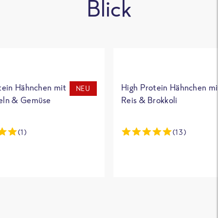
Blick
tein Hähnchen mit
High Protein Hähnchen mi
NEU
eln & Gemüse
Reis & Brokkoli
(1)
(13)