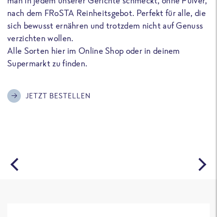
man in jedem unserer Gerichte schmeckt, ohne Pulver,
u
nach dem FRoSTA Reinheitsgebot. Perfekt für alle, die
F
sich bewusst ernähren und trotzdem nicht auf Genuss
a
verzichten wollen.
D
Alle Sorten hier im Online Shop oder in deinem
T
Supermarkt zu finden.
o
G
m
JETZT BESTELLEN
A