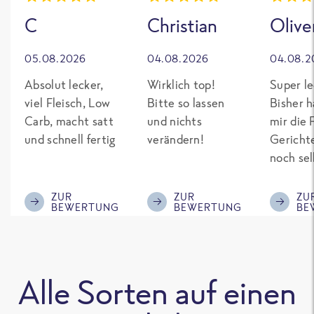
C
Christian
Olive
05.08.2026
04.08.2026
04.08.2
Absolut lecker,
Wirklich top!
Super le
viel Fleisch, Low
Bitte so lassen
Bisher h
Carb, macht satt
und nichts
mir die 
und schnell fertig
verändern!
Gericht
noch sel
gepimpt
Eiweiß. 
ZUR
ZUR
ZU
BEWERTUNG
BEWERTUNG
BE
was fert
nicht so
teuer wi
Mitbewe
Alle Sorten auf einen
Bitte be