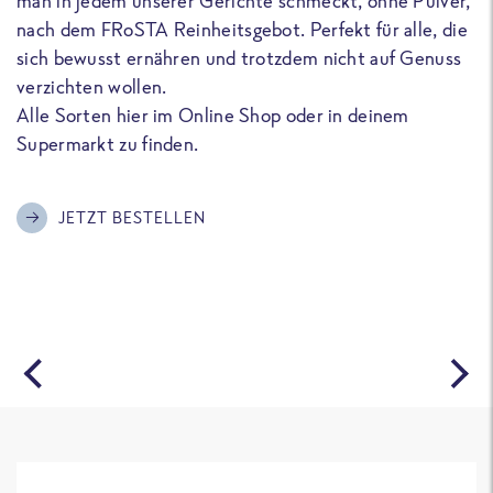
man in jedem unserer Gerichte schmeckt, ohne Pulver,
u
nach dem FRoSTA Reinheitsgebot. Perfekt für alle, die
F
sich bewusst ernähren und trotzdem nicht auf Genuss
a
verzichten wollen.
D
Alle Sorten hier im Online Shop oder in deinem
T
Supermarkt zu finden.
o
G
m
JETZT BESTELLEN
A