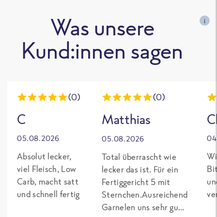
Was unsere
i
Kund:innen sagen
(0)
(0)
C
Matthias
C
05.08.2026
04
05.08.2026
Absolut lecker,
Wi
Total überrascht wie
viel Fleisch, Low
Bi
lecker das ist. Für ein
Carb, macht satt
un
Fertiggericht 5 mit
und schnell fertig
ve
Sternchen.Ausreichend
Garnelen uns sehr gut