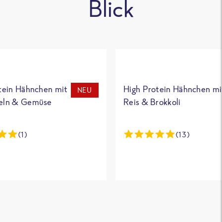
Blick
tein Hähnchen mit
High Protein Hähnchen mi
NEU
eln & Gemüse
Reis & Brokkoli
(1)
(13)