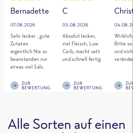
Bernadette
C
Chris
07.08.2026
05.08.2026
04.08.2
Sehr lecker , gute
Absolut lecker,
Wirklich
Zutaten
viel Fleisch, Low
Bitte so
eigentlich Nix zu
Carb, macht satt
und nich
beanstanden nur
und schnell fertig
verände
etwas viel Salz.
ZUR
ZUR
ZU
BEWERTUNG
BEWERTUNG
BE
Alle Sorten auf einen