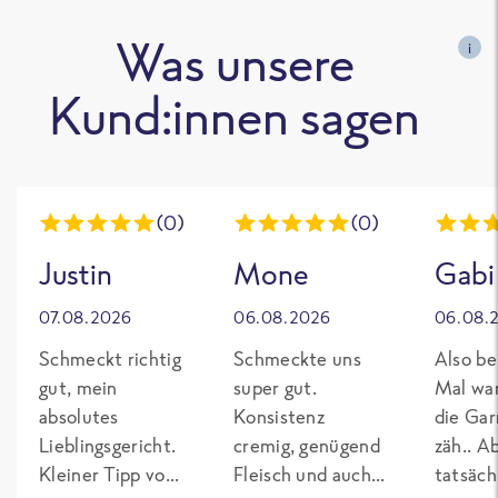
Was unsere
i
Kund:innen sagen
(0)
(0)
Justin
Mone
Gabi
07.08.2026
06.08.2026
06.08.
Schmeckt richtig
Schmeckte uns
Also be
gut, mein
super gut.
Mal wa
absolutes
Konsistenz
die Gar
Lieblingsgericht.
cremig, genügend
zäh.. A
Kleiner Tipp von
Fleisch und auch
tatsäch