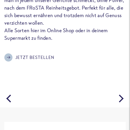
man in jedem unserer Gerichte schmeckt, ohne Pulver,
u
nach dem FRoSTA Reinheitsgebot. Perfekt für alle, die
F
sich bewusst ernähren und trotzdem nicht auf Genuss
a
verzichten wollen.
D
Alle Sorten hier im Online Shop oder in deinem
T
Supermarkt zu finden.
o
G
m
JETZT BESTELLEN
A