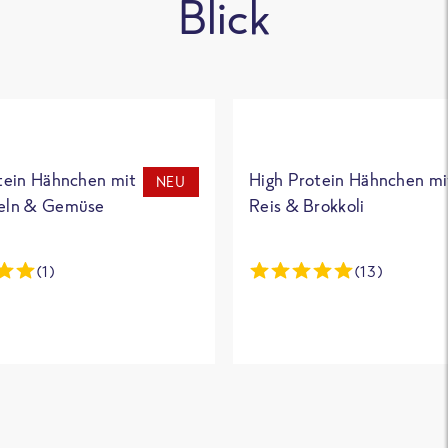
Blick
tein Hähnchen mit
High Protein Hähnchen mi
NEU
eln & Gemüse
Reis & Brokkoli
(1)
(13)