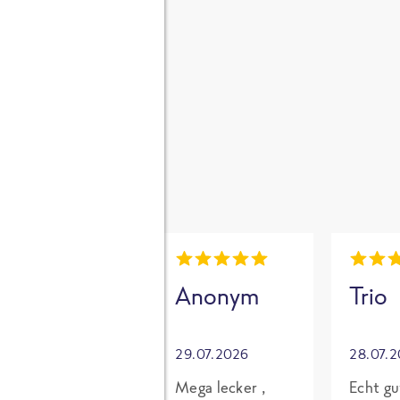
gen
i
Mia
Anonym
Trio
30.07.2026
29.07.2026
28.07.
Grundsätzlich
Mega lecker ,
Echt gu