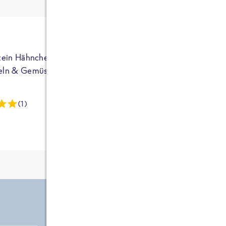
ja auf Sportler
ausgerichtet - die
brauchen etwas
mehr. Bei
normalem
tein Hähnchen mit
High Protein Hähnchen mi
NEU
Frühstück und
eln & Gemüse
Reis & Brokkoli
zwei Tüten aus
dieser Reihe
(1)
(13)
kommt man auf
circa 1700
Kalorien, das ist
etwas wenig.
Zutate