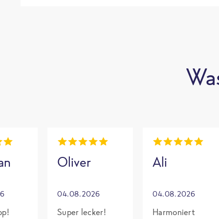
Was
an
Oliver
Ali
26
04.08.2026
04.08.2026
op!
Super lecker!
Harmoniert