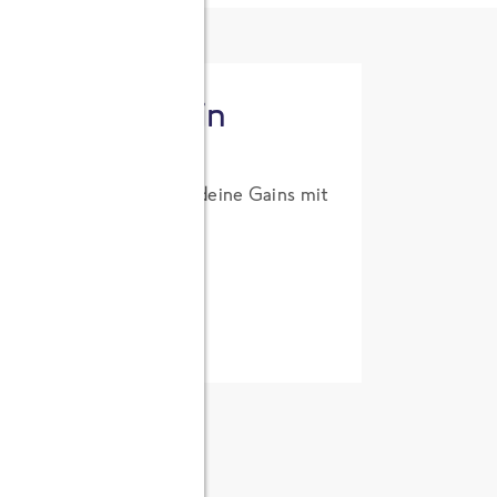
tzt High Protein
um Probierpreis. Hol dir deine Gains mit