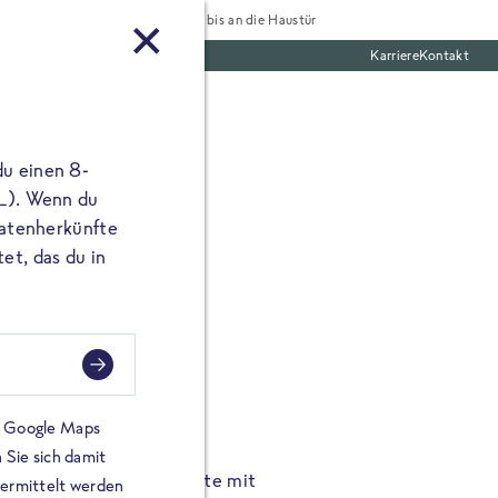
Tiefgekühlt bis an die Haustür
Karriere
Kontakt
te Boxen
du einen 8-
 L). Wenn du
utatenherkünfte
et, das du in
FROSTA À LA CARTE
n.
Hochgenus
tze.
Hause.
on Google Maps
 Sie sich damit
TA High Protein Gerichte mit
Unsere neuen FRoSTA à la
bermittelt werden