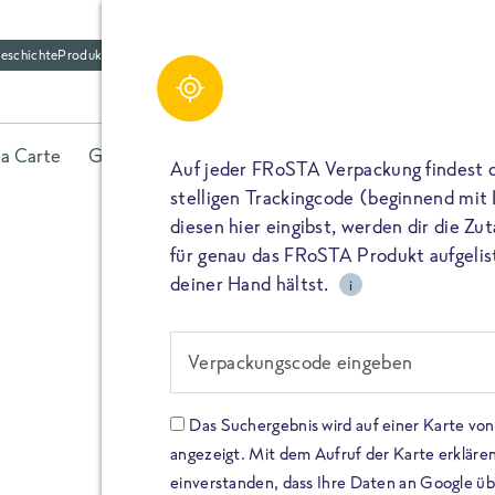
eschichte
Produktfriedhof
la Carte
Gerichte
Fisch
Gemüse
Kräuter
Belieb
Auf jeder FRoSTA Verpackung findest 
stelligen Trackingcode (beginnend mit
diesen hier eingibst, werden dir die Z
für genau das FRoSTA Produkt aufgelist
deiner Hand hältst.
i
FROSTA HIGH PROTEIN
Viel Protei
Verpackungscode eingeben
Keine Zusä
Das Suchergebnis wird auf einer Karte v
angezeigt. Mit dem Aufruf der Karte erklären
Entdecke unsere neuen FRoS
einverstanden, dass Ihre Daten an Google ü