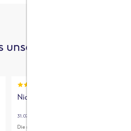
 unsere Kund:innen sa
Nick
Mia
31.07.2026
30.07.2026
Die neue High
Für mich mit