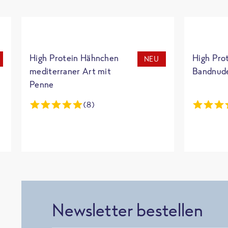
High Protein Hähnchen
High Pro
NEU
mediterraner Art mit
Bandnud
Penne
(8)
Newsletter bestellen