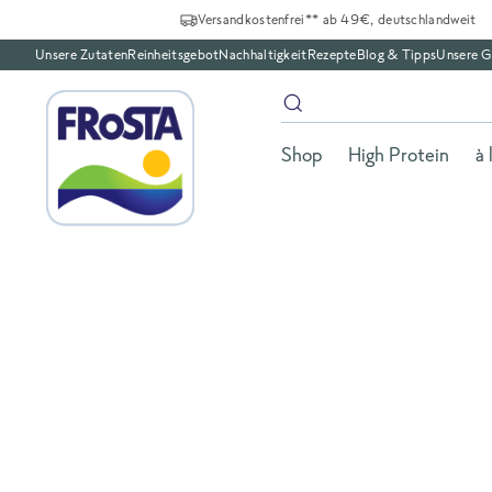
Versandkostenfrei** ab 49€, deutschlandweit
Unsere Zutaten
Reinheitsgebot
Nachhaltigkeit
Rezepte
Blog & Tipps
Unsere G
Shop
High Protein
à 