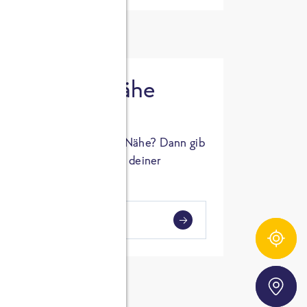
 in deiner Nähe
oSTA Produkt in deiner Nähe? Dann gib
hl ein und Supermärkte in deiner
gezeigt.
i
en
Zutatentracker
Storefinder