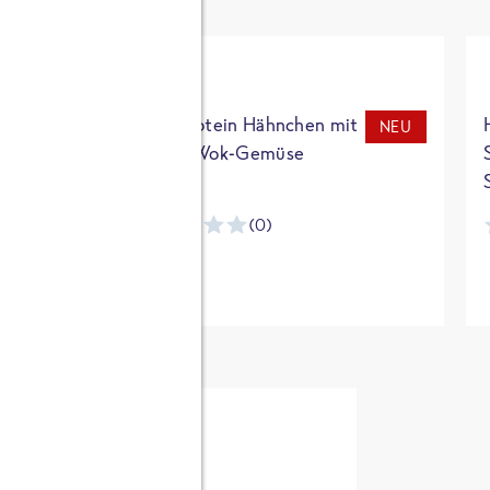
t
High Protein Hähnchen mit
NEU
NEU
Reis & Wok-Gemüse
(0)
ntracker