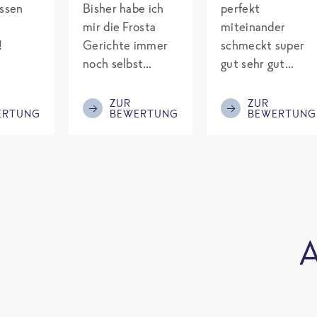
assen
Bisher habe ich
perfekt
mir die Frosta
miteinander
!
Gerichte immer
schmeckt super
noch selbst
gut sehr gut
gepimpt mit
gewürzt es passt
Eiweiß. Endlich
alles wird
ZUR
ZUR
ERTUNG
BEWERTUNG
BEWERTUNG
was fertiges und
aufjedenfall
nicht so brutal
nochmal bestellt
teuer wie die
Mitbewerber!
Bitte behalten!
A