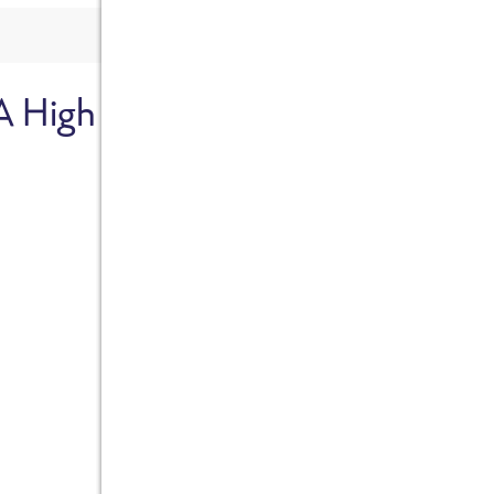
A High
Sicher dir je
Ab sofort gibts die Box z
10%.
Jetzt bestellen