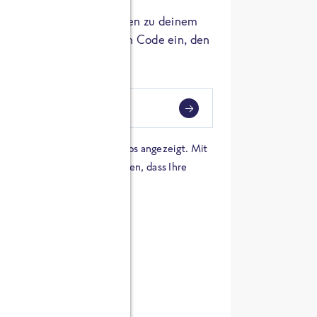
er die Herkunft der Zutaten zu deinem
 einfach den 8-stelligen Code ein, den
ndest.
i
eben
 einer Karte von Google Maps angezeigt. Mit
n Sie sich damit einverstanden, dass Ihre
 werden und dass Sie die
en haben.
E ZUTATEN