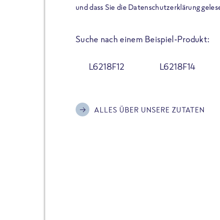
der Extraportion Eiweiß: Bis
und dass Sie die Datenschutzerklärung geles
Zubereitung. Hochwertige Zu
Gerichte schmeckt, ohne P
Suche nach einem Beispiel-Produkt:
Reinheitsgebot. Perfekt für 
und trotzdem nicht auf Genu
L6218F12
L6218F14
Alle Sorten hier im Online 
zu finden.
ALLES ÜBER UNSERE ZUTATEN
JETZT BESTELLEN