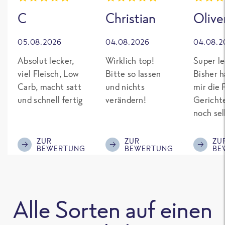
C
Christian
Olive
05.08.2026
04.08.2026
04.08.2
Absolut lecker,
Wirklich top!
Super le
viel Fleisch, Low
Bitte so lassen
Bisher h
Carb, macht satt
und nichts
mir die 
und schnell fertig
verändern!
Gericht
noch sel
gepimpt
Eiweiß. 
ZUR
ZUR
ZU
BEWERTUNG
BEWERTUNG
BE
was fert
nicht so
teuer wi
Mitbewe
Alle Sorten auf einen
Bitte be