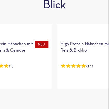
Blick
tein Hähnchen mit
High Protein Hähnchen mi
NEU
eln & Gemüse
Reis & Brokkoli
(1)
(13)