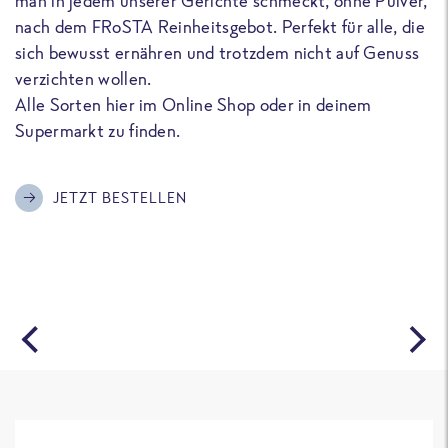
man in jedem unserer Gerichte schmeckt, ohne Pulver,
u
nach dem FRoSTA Reinheitsgebot. Perfekt für alle, die
F
sich bewusst ernähren und trotzdem nicht auf Genuss
a
verzichten wollen.
D
Alle Sorten hier im Online Shop oder in deinem
T
Supermarkt zu finden.
o
G
m
JETZT BESTELLEN
A