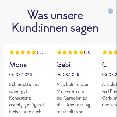
Was unsere
i
Kund:innen sagen
(0)
(0)
Mone
Gabi
C
06.08.2026
06.08.2026
05.08.
Schmeckte uns
Also beim ersten
Absolut
super gut.
Mal waren mir
viel Fl
Konsistenz
die Garnelen zu
Carb, m
cremig, genügend
zäh.. Aber das lag
und sch
Fleisch und auch
tatsächlich an