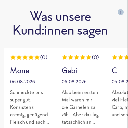
Was unsere
i
Kund:innen sagen
(0)
(0)
Mone
Gabi
C
06.08.2026
06.08.2026
05.08.
Schmeckte uns
Also beim ersten
Absolut
super gut.
Mal waren mir
viel Fl
Konsistenz
die Garnelen zu
Carb, m
cremig, genügend
zäh.. Aber das lag
und sch
Fleisch und auch
tatsächlich an