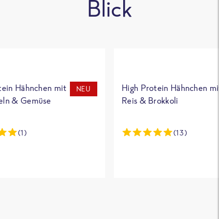
Blick
tein Hähnchen mit
High Protein Hähnchen mi
NEU
eln & Gemüse
Reis & Brokkoli
(1)
(13)