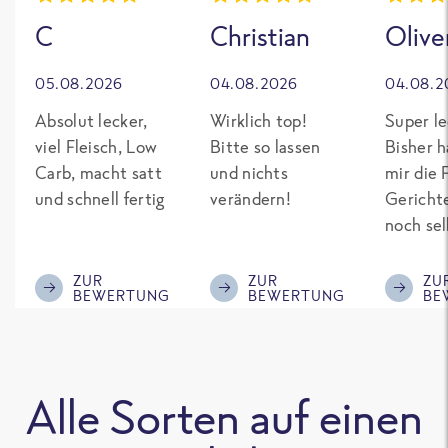
C
Christian
Olive
05.08.2026
04.08.2026
04.08.2
Absolut lecker,
Wirklich top!
Super le
viel Fleisch, Low
Bitte so lassen
Bisher h
Carb, macht satt
und nichts
mir die 
und schnell fertig
verändern!
Gericht
noch sel
gepimpt
Eiweiß. 
ZUR
ZUR
ZU
BEWERTUNG
BEWERTUNG
BE
was fert
nicht so
teuer wi
Mitbewe
Alle Sorten auf einen
Bitte be