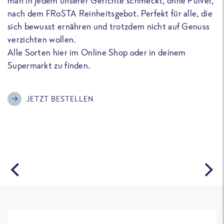
man in jedem unserer Gerichte schmeckt, ohne Pulver,
u
nach dem FRoSTA Reinheitsgebot. Perfekt für alle, die
F
sich bewusst ernähren und trotzdem nicht auf Genuss
a
verzichten wollen.
D
Alle Sorten hier im Online Shop oder in deinem
T
Supermarkt zu finden.
o
G
m
JETZT BESTELLEN
A