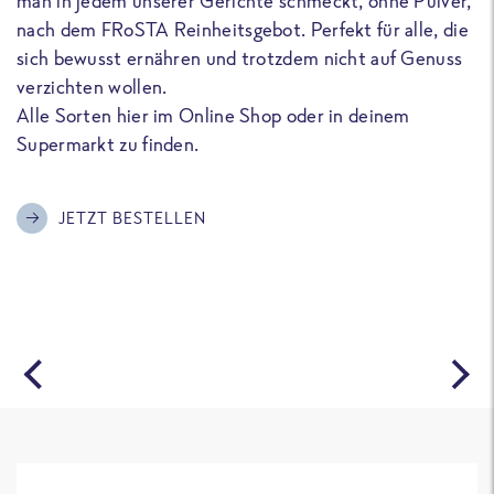
man in jedem unserer Gerichte schmeckt, ohne Pulver,
u
nach dem FRoSTA Reinheitsgebot. Perfekt für alle, die
F
sich bewusst ernähren und trotzdem nicht auf Genuss
a
verzichten wollen.
D
Alle Sorten hier im Online Shop oder in deinem
T
Supermarkt zu finden.
o
G
m
JETZT BESTELLEN
A