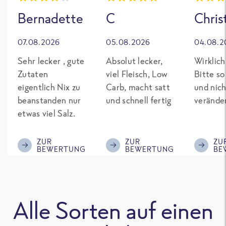
Bernadette
C
Chris
07.08.2026
05.08.2026
04.08.2
Sehr lecker , gute
Absolut lecker,
Wirklich
Zutaten
viel Fleisch, Low
Bitte so
eigentlich Nix zu
Carb, macht satt
und nich
beanstanden nur
und schnell fertig
verände
etwas viel Salz.
ZUR
ZUR
ZU
BEWERTUNG
BEWERTUNG
BE
Alle Sorten auf einen