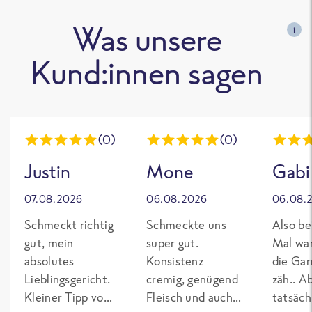
Was unsere
i
Kund:innen sagen
(0)
(0)
Justin
Mone
Gabi
07.08.2026
06.08.2026
06.08.
Schmeckt richtig
Schmeckte uns
Also be
gut, mein
super gut.
Mal wa
absolutes
Konsistenz
die Gar
Lieblingsgericht.
cremig, genügend
zäh.. A
Kleiner Tipp von
Fleisch und auch
tatsäch