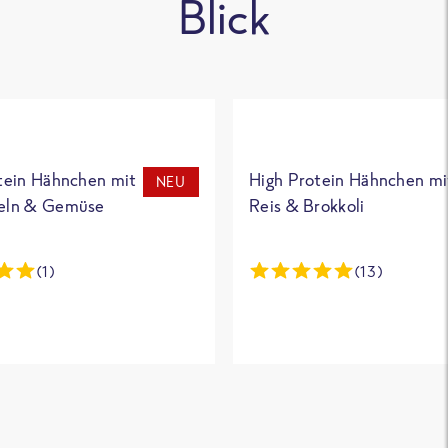
Blick
tein Hähnchen mit
High Protein Hähnchen mi
NEU
eln & Gemüse
Reis & Brokkoli
(1)
(13)