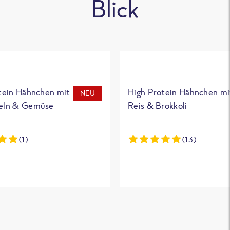
Blick
tein Hähnchen mit
High Protein Hähnchen mi
NEU
eln & Gemüse
Reis & Brokkoli
(1)
(13)