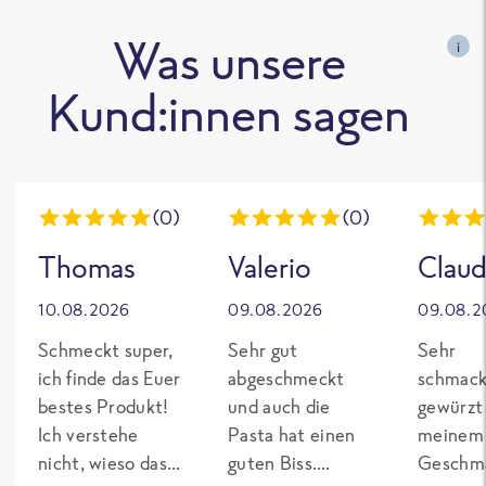
Was unsere
i
Kund:innen sagen
(0)
(0)
Thomas
Valerio
Claud
10.08.2026
09.08.2026
09.08.2
Schmeckt super,
Sehr gut
Sehr
ich finde das Euer
abgeschmeckt
schmack
bestes Produkt!
und auch die
gewürzt
Ich verstehe
Pasta hat einen
meinem
nicht, wieso das
guten Biss.
Geschma