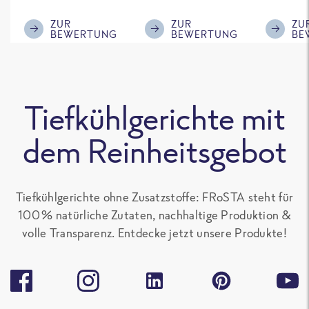
im ReWe nicht
Klasse.
ausreic
mehr erhältlich
Menge f
ZUR
ZUR
ZU
BEWERTUNG
BEWERTUNG
BE
ist!
'großen 
sonst gu
teilen. 
alle Fro
Tiefkühlgerichte mit
Gerichte
Paprika
dem Reinheitsgebot
enthalte
gern.
Tiefkühlgerichte ohne Zusatzstoffe: FRoSTA steht für
100 % natürliche Zutaten, nachhaltige Produktion &
volle Transparenz. Entdecke jetzt unsere Produkte!