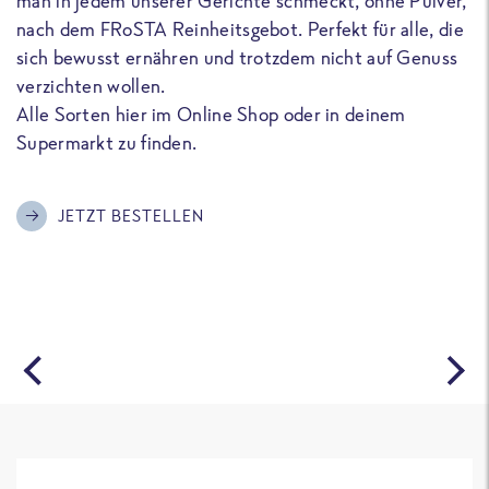
man in jedem unserer Gerichte schmeckt, ohne Pulver,
u
nach dem FRoSTA Reinheitsgebot. Perfekt für alle, die
F
sich bewusst ernähren und trotzdem nicht auf Genuss
a
verzichten wollen.
D
Alle Sorten hier im Online Shop oder in deinem
T
Supermarkt zu finden.
o
G
m
JETZT BESTELLEN
A