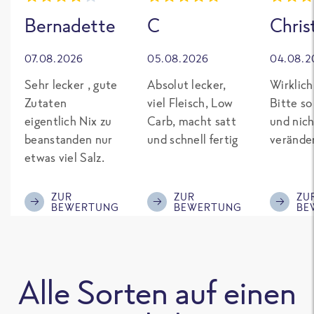
Bernadette
C
Chris
07.08.2026
05.08.2026
04.08.2
Sehr lecker , gute
Absolut lecker,
Wirklich
Zutaten
viel Fleisch, Low
Bitte so
eigentlich Nix zu
Carb, macht satt
und nich
beanstanden nur
und schnell fertig
verände
etwas viel Salz.
ZUR
ZUR
ZU
BEWERTUNG
BEWERTUNG
BE
Alle Sorten auf einen