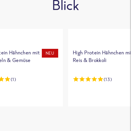
Blick
tein Hähnchen mit
High Protein Hähnchen mi
NEU
eln & Gemüse
Reis & Brokkoli
(1)
(13)