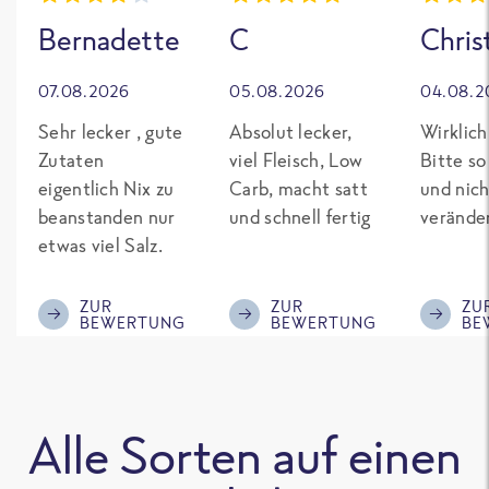
Bernadette
C
Chris
07.08.2026
05.08.2026
04.08.2
Sehr lecker , gute
Absolut lecker,
Wirklich
Zutaten
viel Fleisch, Low
Bitte so
eigentlich Nix zu
Carb, macht satt
und nich
beanstanden nur
und schnell fertig
verände
etwas viel Salz.
ZUR
ZUR
ZU
BEWERTUNG
BEWERTUNG
BE
Alle Sorten auf einen