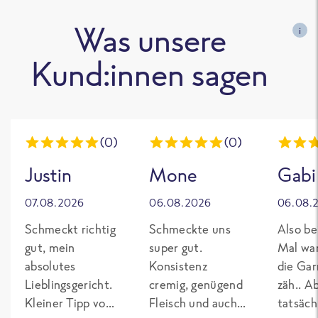
Was unsere
i
Kund:innen sagen
(0)
(0)
Justin
Mone
Gabi
07.08.2026
06.08.2026
06.08.
Schmeckt richtig
Schmeckte uns
Also be
gut, mein
super gut.
Mal wa
absolutes
Konsistenz
die Gar
Lieblingsgericht.
cremig, genügend
zäh.. A
Kleiner Tipp von
Fleisch und auch
tatsäch