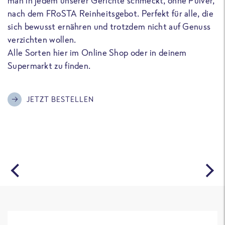
man in jedem unserer Gerichte schmeckt, ohne Pulver,
u
nach dem FRoSTA Reinheitsgebot. Perfekt für alle, die
F
sich bewusst ernähren und trotzdem nicht auf Genuss
a
verzichten wollen.
D
Alle Sorten hier im Online Shop oder in deinem
T
Supermarkt zu finden.
o
G
m
JETZT BESTELLEN
A