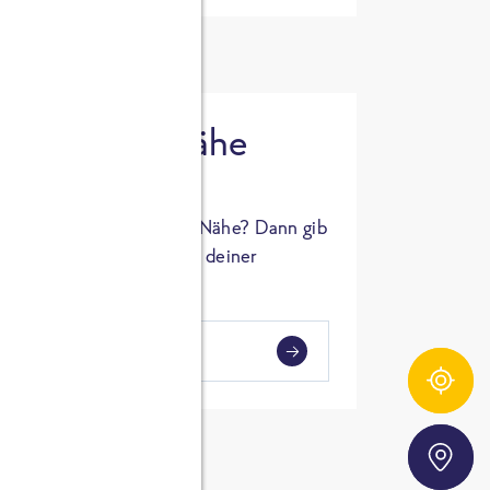
 in deiner Nähe
oSTA Produkt in deiner Nähe? Dann gib
hl ein und Supermärkte in deiner
gezeigt.
i
en
Zutatentracker
Storefinder