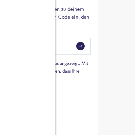
er die Herkunft der Zutaten zu deinem
 einfach den 8-stelligen Code ein, den
ndest.
i
eben
 einer Karte von Google Maps angezeigt. Mit
n Sie sich damit einverstanden, dass Ihre
 werden und dass Sie die
en haben.
E ZUTATEN