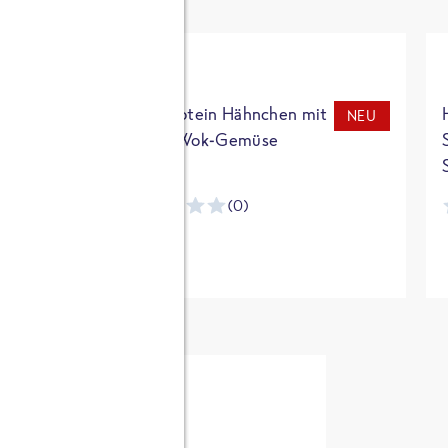
t
High Protein Hähnchen mit
NEU
NEU
Reis & Wok-Gemüse
(0)
ntracker