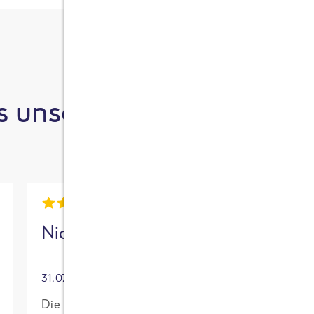
 unsere Kund:innen sa
Nick
Mia
31.07.2026
30.07.2026
Die neue High
Für mich mit