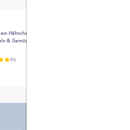
ja auf Sportler
ausgerichtet - die
brauchen etwas
mehr. Bei
normalem
tein Hähnchen mit
High Protein Hähnchen mi
NEU
Frühstück und
eln & Gemüse
Reis & Brokkoli
zwei Tüten aus
dieser Reihe
(1)
(13)
kommt man auf
circa 1700
Kalorien, das ist
etwas wenig.
Zutate