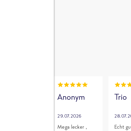
gen
i
Mia
Anonym
Trio
30.07.2026
29.07.2026
28.07.
Grundsätzlich
Mega lecker ,
Echt gu