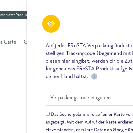
eschichte
Produktfriedhof
la Carte
Gerichte
Fisch
Gemüse
Kräuter
Belieb
Auf jeder FRoSTA Verpackung findest 
stelligen Trackingcode (beginnend mit
diesen hier eingibst, werden dir die Z
für genau das FRoSTA Produkt aufgelist
deiner Hand hältst.
i
FROSTA HIGH PROTEIN
Viel Protei
Verpackungscode eingeben
Keine Zusä
Das Suchergebnis wird auf einer Karte v
angezeigt. Mit dem Aufruf der Karte erklären
Entdecke unsere neuen FRoS
einverstanden, dass Ihre Daten an Google ü