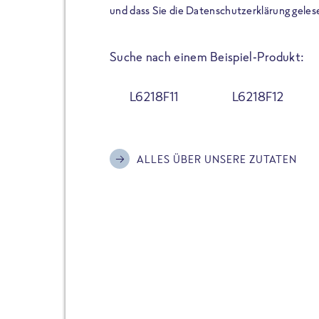
der Extraportion Eiweiß: Bis
und dass Sie die Datenschutzerklärung geles
Zubereitung. Hochwertige Zu
Gerichte schmeckt, ohne P
Suche nach einem Beispiel-Produkt:
Reinheitsgebot. Perfekt für 
und trotzdem nicht auf Genu
L6218F11
L6218F12
Alle Sorten hier im Online 
zu finden.
ALLES ÜBER UNSERE ZUTATEN
JETZT BESTELLEN