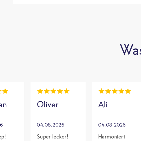
Was
an
Oliver
Ali
26
04.08.2026
04.08.2026
op!
Super lecker!
Harmoniert