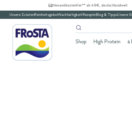
Versandkostenfrei** ab 49€, deutschlandweit
Unsere Zutaten
Reinheitsgebot
Nachhaltigkeit
Rezepte
Blog & Tipps
Unsere G
Shop
High Protein
à 