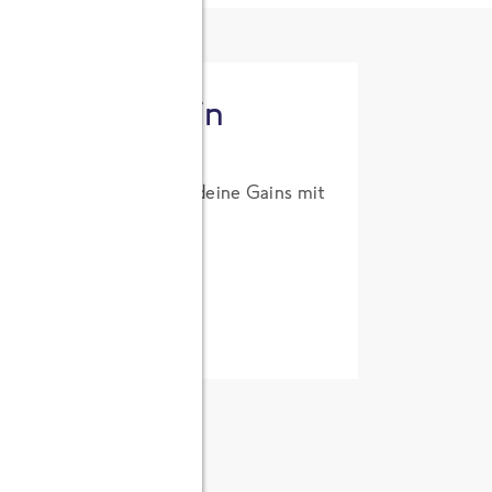
tzt High Protein
um Probierpreis. Hol dir deine Gains mit