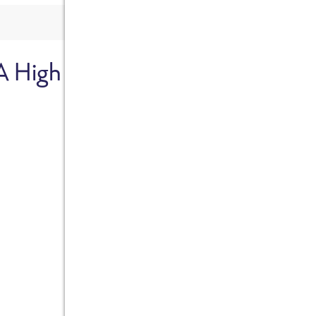
A High
Sicher dir je
Ab sofort gibts die Box z
10%.
Jetzt bestellen