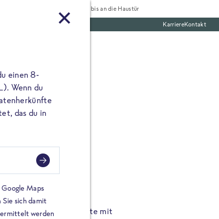
Tiefgekühlt bis an die Haustür
Karriere
Kontakt
te Boxen
du einen 8-
 L). Wenn du
utatenherkünfte
et, das du in
FROSTA À LA CARTE
n.
Hochgenus
tze.
Hause.
on Google Maps
 Sie sich damit
TA High Protein Gerichte mit
Unsere neuen FRoSTA à la
bermittelt werden