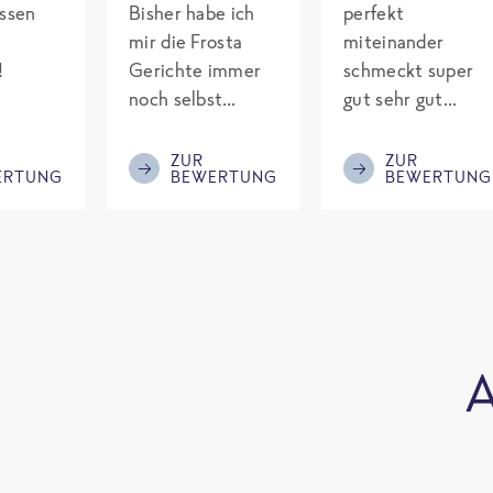
assen
Bisher habe ich
perfekt
mir die Frosta
miteinander
!
Gerichte immer
schmeckt super
noch selbst
gut sehr gut
gepimpt mit
gewürzt es passt
Eiweiß. Endlich
alles wird
ZUR
ZUR
ERTUNG
BEWERTUNG
BEWERTUNG
was fertiges und
aufjedenfall
nicht so brutal
nochmal bestellt
teuer wie die
Mitbewerber!
Bitte behalten!
A