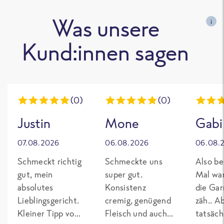
Was unsere
i
Kund:innen sagen
(0)
(0)
Justin
Mone
Gabi
07.08.2026
06.08.2026
06.08.
Schmeckt richtig
Schmeckte uns
Also be
gut, mein
super gut.
Mal wa
absolutes
Konsistenz
die Gar
Lieblingsgericht.
cremig, genügend
zäh.. A
Kleiner Tipp von
Fleisch und auch
tatsäch