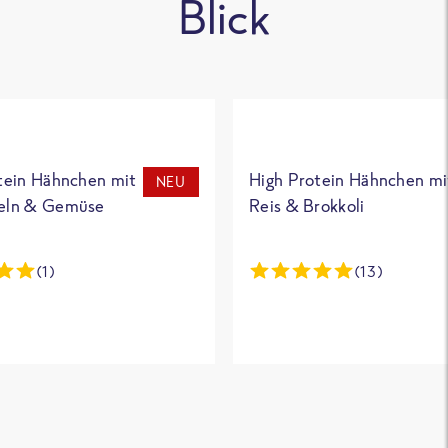
Blick
tein Hähnchen mit
High Protein Hähnchen mi
NEU
eln & Gemüse
Reis & Brokkoli
(1)
(13)