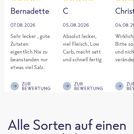
Bernadette
C
Chris
07.08.2026
05.08.2026
04.08.2
Sehr lecker , gute
Absolut lecker,
Wirklich
Zutaten
viel Fleisch, Low
Bitte so
eigentlich Nix zu
Carb, macht satt
und nich
beanstanden nur
und schnell fertig
verände
etwas viel Salz.
ZUR
ZUR
ZU
BEWERTUNG
BEWERTUNG
BE
Alle Sorten auf einen