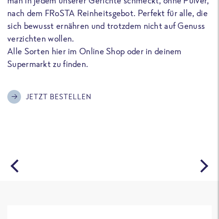
man in jedem unserer Gerichte schmeckt, ohne Pulver,
u
nach dem FRoSTA Reinheitsgebot. Perfekt für alle, die
F
sich bewusst ernähren und trotzdem nicht auf Genuss
a
verzichten wollen.
D
Alle Sorten hier im Online Shop oder in deinem
T
Supermarkt zu finden.
o
G
m
JETZT BESTELLEN
A