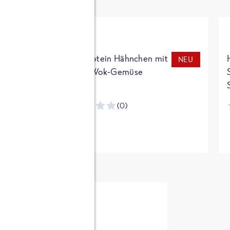
t
High Protein Hähnchen mit
NEU
NEU
Reis & Wok-Gemüse
(0)
ntracker