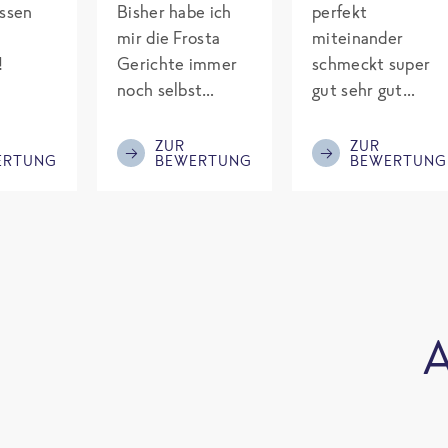
assen
Bisher habe ich
perfekt
mir die Frosta
miteinander
!
Gerichte immer
schmeckt super
noch selbst
gut sehr gut
gepimpt mit
gewürzt es passt
Eiweiß. Endlich
alles wird
ZUR
ZUR
ERTUNG
BEWERTUNG
BEWERTUNG
was fertiges und
aufjedenfall
nicht so brutal
nochmal bestellt
teuer wie die
Mitbewerber!
Bitte behalten!
A