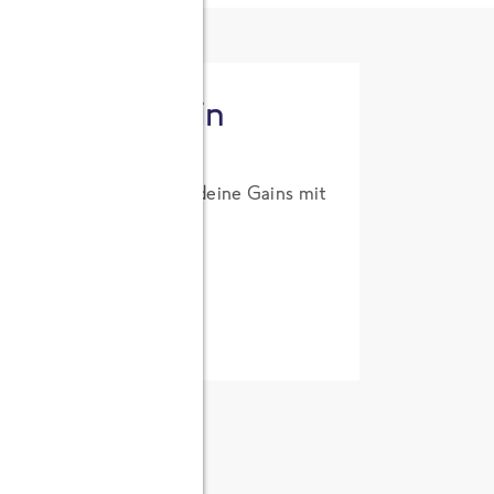
tzt High Protein
um Probierpreis. Hol dir deine Gains mit