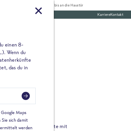
Tiefgekühlt bis an die Haustür
Karriere
Kontakt
te Boxen
du einen 8-
 L). Wenn du
utatenherkünfte
et, das du in
FROSTA À LA CARTE
n.
Hochgenus
tze.
Hause.
on Google Maps
 Sie sich damit
TA High Protein Gerichte mit
Unsere neuen FRoSTA à la
bermittelt werden