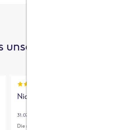
 unsere Kund:innen sa
Nick
Mia
31.07.2026
30.07.2026
Die neue High
Für mich mit