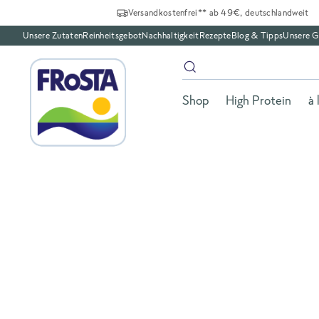
Versandkostenfrei** ab 49€, deutschlandweit
Unsere Zutaten
Reinheitsgebot
Nachhaltigkeit
Rezepte
Blog & Tipps
Unsere G
Shop
High Protein
à 