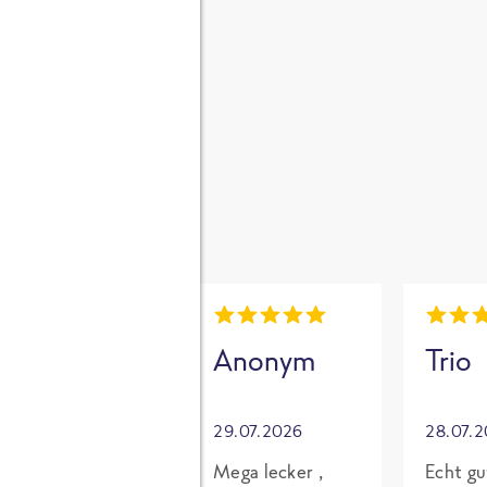
gen
i
Mia
Anonym
Trio
30.07.2026
29.07.2026
28.07.
Grundsätzlich
Mega lecker ,
Echt gu