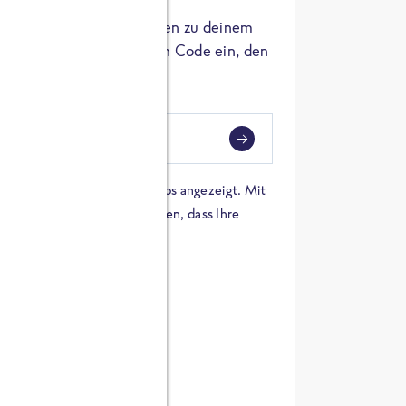
er die Herkunft der Zutaten zu deinem
 einfach den 8-stelligen Code ein, den
ndest.
i
eben
 einer Karte von Google Maps angezeigt. Mit
n Sie sich damit einverstanden, dass Ihre
 werden und dass Sie die
en haben.
E ZUTATEN