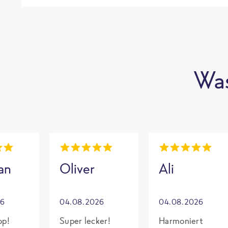
Was
an
Oliver
Ali
26
04.08.2026
04.08.2026
op!
Super lecker!
Harmoniert