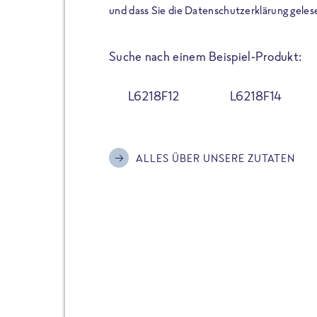
der Extraportion Eiweiß: Bis
und dass Sie die Datenschutzerklärung geles
Zubereitung. Hochwertige Zu
Gerichte schmeckt, ohne P
Suche nach einem Beispiel-Produkt:
Reinheitsgebot. Perfekt für 
und trotzdem nicht auf Genu
L6218F12
L6218F14
Alle Sorten hier im Online 
zu finden.
ALLES ÜBER UNSERE ZUTATEN
JETZT BESTELLEN