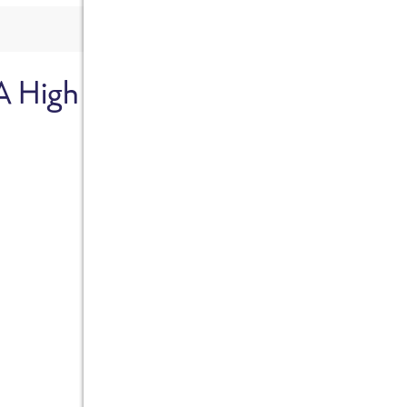
A High
Sicher dir je
Ab sofort gibts die Box z
10%.
Jetzt bestellen