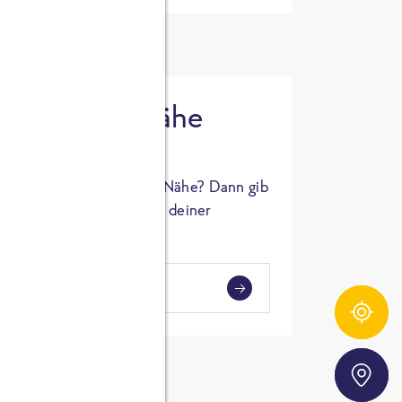
 in deiner Nähe
oSTA Produkt in deiner Nähe? Dann gib
hl ein und Supermärkte in deiner
gezeigt.
i
en
Zutatentracker
Storefinder