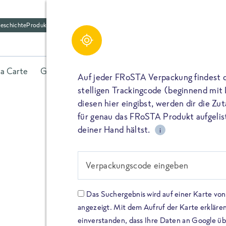
eschichte
Produktfriedhof
la Carte
Gerichte
Fisch
Gemüse
Kräuter
Belieb
Auf jeder FRoSTA Verpackung findest 
stelligen Trackingcode (beginnend mit
diesen hier eingibst, werden dir die Z
für genau das FRoSTA Produkt aufgelist
deiner Hand hältst.
i
FROSTA HIGH PROTEIN
Viel Protei
Verpackungscode eingeben
Keine Zusä
Das Suchergebnis wird auf einer Karte v
angezeigt. Mit dem Aufruf der Karte erklären
Entdecke unsere neuen FRoS
einverstanden, dass Ihre Daten an Google ü