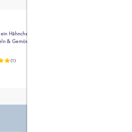
ja auf Sportler
ausgerichtet - die
brauchen etwas
mehr. Bei
normalem
tein Hähnchen mit
High Protein Hähnchen mi
NEU
Frühstück und
eln & Gemüse
Reis & Brokkoli
zwei Tüten aus
dieser Reihe
(1)
(13)
kommt man auf
circa 1700
Kalorien, das ist
etwas wenig.
Zutate