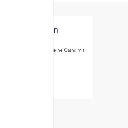
tzt High Protein
um Probierpreis. Hol dir deine Gains mit