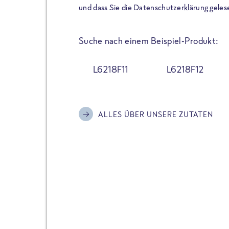
der Extraportion Eiweiß: Bis
und dass Sie die Datenschutzerklärung geles
Zubereitung. Hochwertige Zu
Gerichte schmeckt, ohne P
Suche nach einem Beispiel-Produkt:
Reinheitsgebot. Perfekt für 
und trotzdem nicht auf Genu
L6218F11
L6218F12
Alle Sorten hier im Online 
zu finden.
ALLES ÜBER UNSERE ZUTATEN
JETZT BESTELLEN