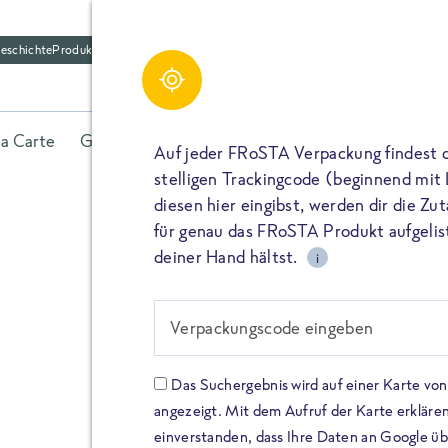
eschichte
Produktfriedhof
la Carte
Gerichte
Fisch
Gemüse
Kräuter
Belieb
Auf jeder FRoSTA Verpackung findest 
stelligen Trackingcode (beginnend mit
diesen hier eingibst, werden dir die Z
für genau das FRoSTA Produkt aufgelist
deiner Hand hältst.
i
FROSTA HIGH PROTEIN
Viel Protei
Verpackungscode eingeben
Keine Zusä
Das Suchergebnis wird auf einer Karte v
angezeigt. Mit dem Aufruf der Karte erklären
Entdecke unsere neuen FRoS
einverstanden, dass Ihre Daten an Google ü