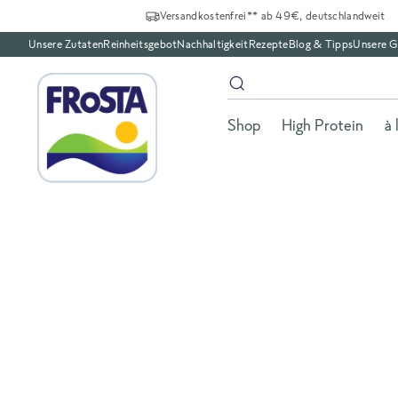
Versandkostenfrei** ab 49€, deutschlandweit
Unsere Zutaten
Reinheitsgebot
Nachhaltigkeit
Rezepte
Blog & Tipps
Unsere G
Shop
High Protein
à 