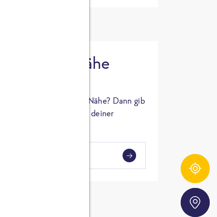
 in deiner Nähe
oSTA Produkt in deiner Nähe? Dann gib
hl ein und Supermärkte in deiner
gezeigt.
i
en
Zutatentracker
Storefinder