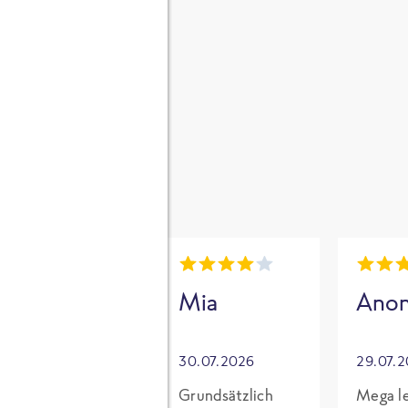
gen
i
Mia
Mia
Ano
30.07.2026
30.07.2026
29.07.
Für mich mit
Grundsätzlich
Mega le