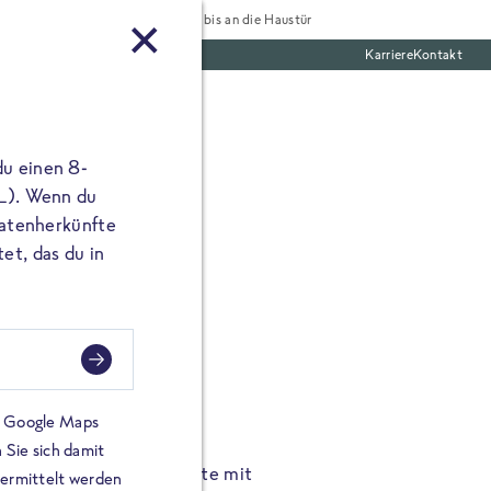
Tiefgekühlt bis an die Haustür
Karriere
Kontakt
te Boxen
du einen 8-
 L). Wenn du
utatenherkünfte
et, das du in
FROSTA À LA CARTE
n.
Hochgenus
tze.
Hause.
on Google Maps
 Sie sich damit
TA High Protein Gerichte mit
Unsere neuen FRoSTA à la
bermittelt werden