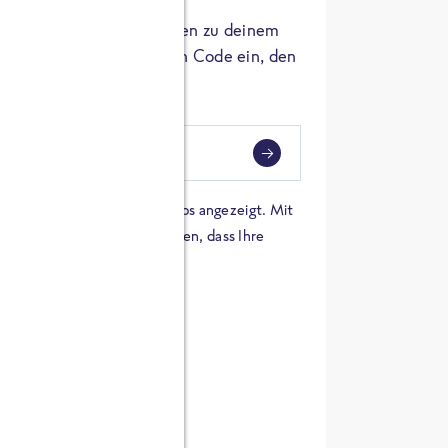
er die Herkunft der Zutaten zu deinem
 einfach den 8-stelligen Code ein, den
ndest.
i
eben
 einer Karte von Google Maps angezeigt. Mit
n Sie sich damit einverstanden, dass Ihre
 werden und dass Sie die
en haben.
E ZUTATEN