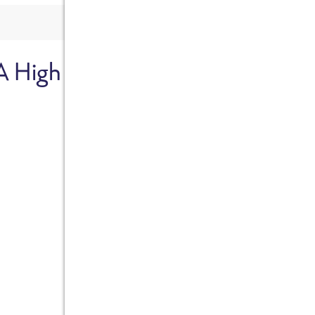
A High
Sicher dir je
Ab sofort gibts die Box z
10%.
Jetzt bestellen