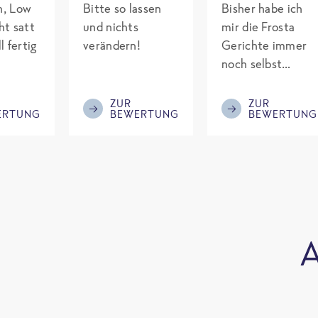
ch, Low
Bitte so lassen
Bisher habe ich
ht satt
und nichts
mir die Frosta
l fertig
verändern!
Gerichte immer
noch selbst
gepimpt mit
Eiweiß. Endlich
ZUR
ZUR
ERTUNG
BEWERTUNG
BEWERTUNG
was fertiges und
nicht so brutal
teuer wie die
Mitbewerber!
Bitte behalten!
A