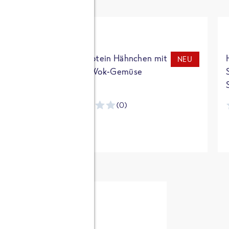
t
High Protein Hähnchen mit
NEU
NEU
Reis & Wok-Gemüse
(0)
ntracker