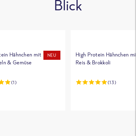
Blick
tein Hähnchen mit
High Protein Hähnchen mi
NEU
eln & Gemüse
Reis & Brokkoli
(1)
(13)