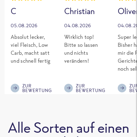
C
Christian
Olive
05.08.2026
04.08.2026
04.08.2
Absolut lecker,
Wirklich top!
Super le
viel Fleisch, Low
Bitte so lassen
Bisher h
Carb, macht satt
und nichts
mir die 
und schnell fertig
verändern!
Gericht
noch sel
gepimpt
Eiweiß. 
ZUR
ZUR
ZU
BEWERTUNG
BEWERTUNG
BE
was fert
nicht so
teuer wi
Mitbewe
Alle Sorten auf einen
Bitte be