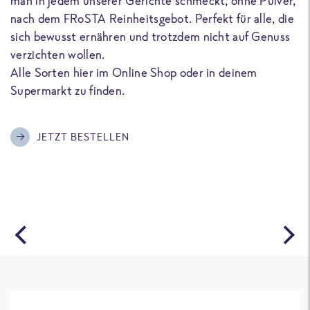
man in jedem unserer Gerichte schmeckt, ohne Pulver,
u
nach dem FRoSTA Reinheitsgebot. Perfekt für alle, die
F
sich bewusst ernähren und trotzdem nicht auf Genuss
a
verzichten wollen.
D
Alle Sorten hier im Online Shop oder in deinem
T
Supermarkt zu finden.
o
G
m
JETZT BESTELLEN
A