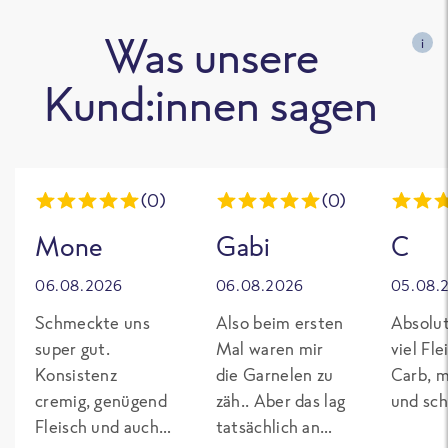
Was unsere
i
Kund:innen sagen
(0)
(0)
Mone
Gabi
C
06.08.2026
06.08.2026
05.08.
Schmeckte uns
Also beim ersten
Absolut
super gut.
Mal waren mir
viel Fl
Konsistenz
die Garnelen zu
Carb, m
cremig, genügend
zäh.. Aber das lag
und sch
Fleisch und auch
tatsächlich an