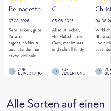
Bernadette
C
Chris
07.08.2026
05.08.2026
04.08.2
Sehr lecker , gute
Absolut lecker,
Wirklich
Zutaten
viel Fleisch, Low
Bitte so
eigentlich Nix zu
Carb, macht satt
und nich
beanstanden nur
und schnell fertig
verände
etwas viel Salz.
ZUR
ZUR
ZU
BEWERTUNG
BEWERTUNG
BE
Alle Sorten auf einen