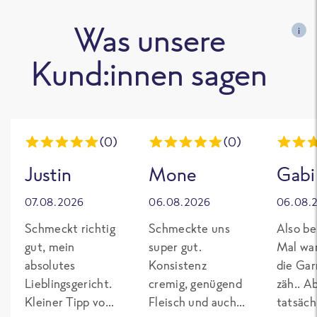
Was unsere
i
Kund:innen sagen
(0)
(0)
Justin
Mone
Gabi
07.08.2026
06.08.2026
06.08.
Schmeckt richtig
Schmeckte uns
Also be
gut, mein
super gut.
Mal wa
absolutes
Konsistenz
die Gar
Lieblingsgericht.
cremig, genügend
zäh.. A
Kleiner Tipp von
Fleisch und auch
tatsäch