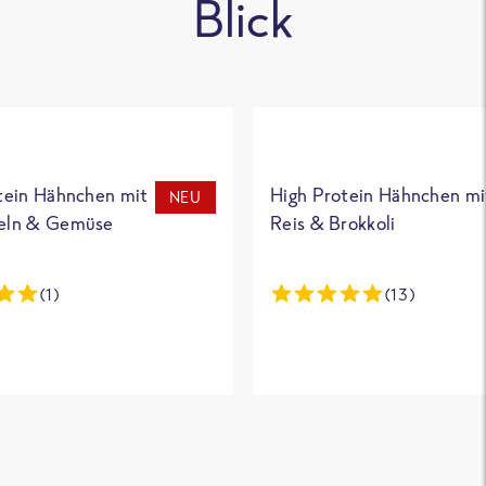
Blick
tein Hähnchen mit
High Protein Hähnchen mi
NEU
eln & Gemüse
Reis & Brokkoli
(1)
(13)