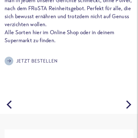
man in jedem unserer Gerichte schmeckt, ohne Pulver,
u
nach dem FRoSTA Reinheitsgebot. Perfekt für alle, die
F
sich bewusst ernähren und trotzdem nicht auf Genuss
a
verzichten wollen.
D
Alle Sorten hier im Online Shop oder in deinem
T
Supermarkt zu finden.
o
G
m
JETZT BESTELLEN
A