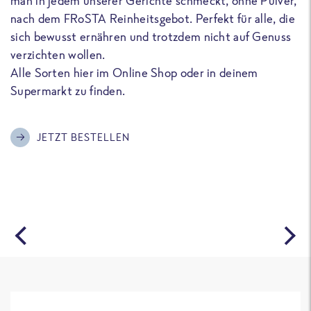
man in jedem unserer Gerichte schmeckt, ohne Pulver,
u
nach dem FRoSTA Reinheitsgebot. Perfekt für alle, die
F
sich bewusst ernähren und trotzdem nicht auf Genuss
a
verzichten wollen.
D
Alle Sorten hier im Online Shop oder in deinem
T
Supermarkt zu finden.
o
G
m
JETZT BESTELLEN
A