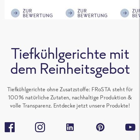
ausreichende
mir, gebt einen
Gemüse
Menge für den
kleinen Schuss an
wir auf j
ZUR
ZUR
ZU
BEWERTUNG
BEWERTUNG
BE
'großen Hunger',
Sojasoße mit
nochmal
sonst gut zu
rein, das
Kann di
teilen. Ich mag
schmeckt
schlech
alle Frosta
nochmal deutlich
Bewert
Tiefkühlgerichte mit
Gerichte, die kein
besser.
nicht ve
Paprika
Aber ist
dem Reinheitsgebot
enthalten, sehr
Geschma
gern.
Tiefkühlgerichte ohne Zusatzstoffe: FRoSTA steht für
100 % natürliche Zutaten, nachhaltige Produktion &
volle Transparenz. Entdecke jetzt unsere Produkte!