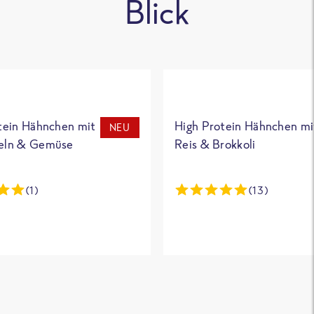
Blick
tein Hähnchen mit
High Protein Hähnchen mi
NEU
eln & Gemüse
Reis & Brokkoli
(1)
(13)