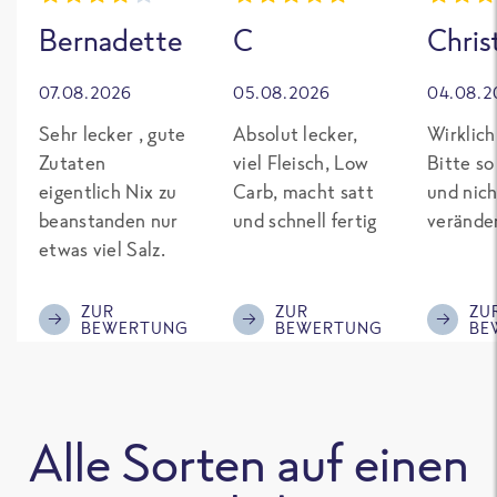
Bernadette
C
Chris
07.08.2026
05.08.2026
04.08.2
Sehr lecker , gute
Absolut lecker,
Wirklich
Zutaten
viel Fleisch, Low
Bitte so
eigentlich Nix zu
Carb, macht satt
und nich
beanstanden nur
und schnell fertig
verände
etwas viel Salz.
ZUR
ZUR
ZU
BEWERTUNG
BEWERTUNG
BE
Alle Sorten auf einen