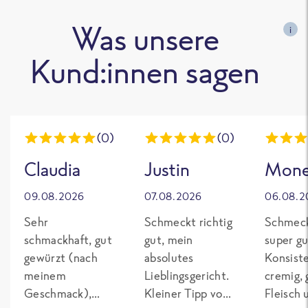
Was unsere
i
Kund:innen sagen
(0)
(0)
Claudia
Justin
Mon
09.08.2026
07.08.2026
06.08.2
Sehr
Schmeckt richtig
Schmeck
schmackhaft, gut
gut, mein
super gu
gewürzt (nach
absolutes
Konsist
meinem
Lieblingsgericht.
cremig,
Geschmack),
Kleiner Tipp von
Fleisch 