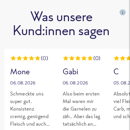
Was unsere
i
Kund:innen sagen
(0)
(0)
Mone
Gabi
C
06.08.2026
06.08.2026
05.08.
Schmeckte uns
Also beim ersten
Absolut
super gut.
Mal waren mir
viel Fl
Konsistenz
die Garnelen zu
Carb, m
cremig, genügend
zäh.. Aber das lag
und sch
Fleisch und auch
tatsächlich an