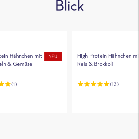
Blick
tein Hähnchen mit
High Protein Hähnchen mi
NEU
eln & Gemüse
Reis & Brokkoli
(1)
(13)