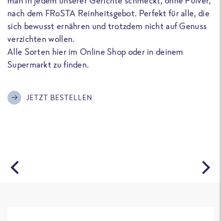
man in jedem unserer Gerichte schmeckt, ohne Pulver,
u
nach dem FRoSTA Reinheitsgebot. Perfekt für alle, die
F
sich bewusst ernähren und trotzdem nicht auf Genuss
a
verzichten wollen.
D
Alle Sorten hier im Online Shop oder in deinem
T
Supermarkt zu finden.
o
G
m
JETZT BESTELLEN
A