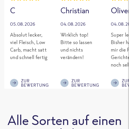
C
Christian
Olive
05.08.2026
04.08.2026
04.08.2
Absolut lecker,
Wirklich top!
Super le
viel Fleisch, Low
Bitte so lassen
Bisher h
Carb, macht satt
und nichts
mir die 
und schnell fertig
verändern!
Gericht
noch sel
gepimpt
Eiweiß. 
ZUR
ZUR
ZU
BEWERTUNG
BEWERTUNG
BE
was fert
nicht so
teuer wi
Mitbewe
Alle Sorten auf einen
Bitte be