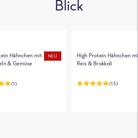
Blick
tein Hähnchen mit
High Protein Hähnchen mi
NEU
eln & Gemüse
Reis & Brokkoli
(1)
(13)