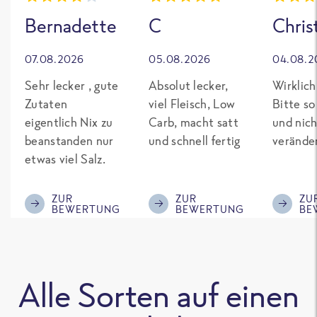
Bernadette
C
Chris
07.08.2026
05.08.2026
04.08.2
Sehr lecker , gute
Absolut lecker,
Wirklich
Zutaten
viel Fleisch, Low
Bitte so
eigentlich Nix zu
Carb, macht satt
und nich
beanstanden nur
und schnell fertig
verände
etwas viel Salz.
ZUR
ZUR
ZU
BEWERTUNG
BEWERTUNG
BE
Alle Sorten auf einen