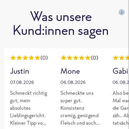
Was unsere
i
Kund:innen sagen
(0)
(0)
Justin
Mone
Gabi
07.08.2026
06.08.2026
06.08.
Schmeckt richtig
Schmeckte uns
Also be
gut, mein
super gut.
Mal wa
absolutes
Konsistenz
die Gar
Lieblingsgericht.
cremig, genügend
zäh.. A
Kleiner Tipp von
Fleisch und auch
tatsäch