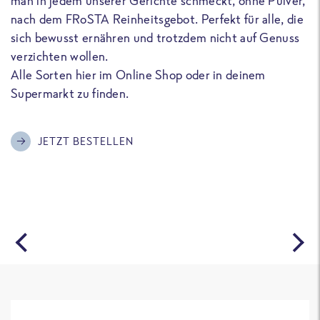
man in jedem unserer Gerichte schmeckt, ohne Pulver,
u
nach dem FRoSTA Reinheitsgebot. Perfekt für alle, die
F
sich bewusst ernähren und trotzdem nicht auf Genuss
a
verzichten wollen.
D
Alle Sorten hier im Online Shop oder in deinem
T
Supermarkt zu finden.
o
G
m
JETZT BESTELLEN
A