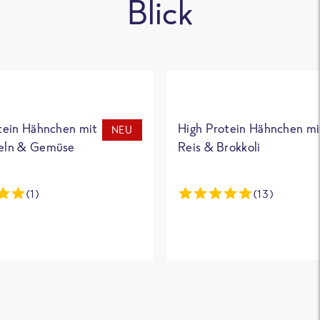
Blick
tein Hähnchen mit
High Protein Hähnchen mi
NEU
eln & Gemüse
Reis & Brokkoli
(1)
(13)