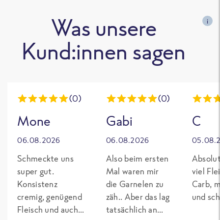
Was unsere
i
Kund:innen sagen
(0)
(0)
Mone
Gabi
C
06.08.2026
06.08.2026
05.08.
Schmeckte uns
Also beim ersten
Absolut
super gut.
Mal waren mir
viel Fl
Konsistenz
die Garnelen zu
Carb, m
cremig, genügend
zäh.. Aber das lag
und sch
Fleisch und auch
tatsächlich an