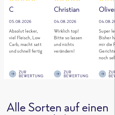
C
Christian
Olive
05.08.2026
04.08.2026
04.08.2
Absolut lecker,
Wirklich top!
Super le
viel Fleisch, Low
Bitte so lassen
Bisher h
Carb, macht satt
und nichts
mir die 
und schnell fertig
verändern!
Gericht
noch sel
gepimpt
Eiweiß. 
ZUR
ZUR
ZU
BEWERTUNG
BEWERTUNG
BE
was fert
nicht so
teuer wi
Mitbewe
Alle Sorten auf einen
Bitte be