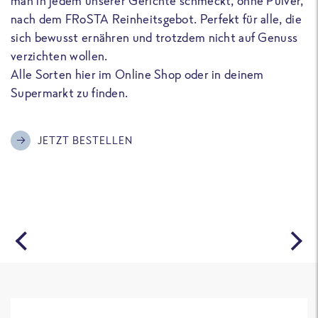
man in jedem unserer Gerichte schmeckt, ohne Pulver,
u
nach dem FRoSTA Reinheitsgebot. Perfekt für alle, die
F
sich bewusst ernähren und trotzdem nicht auf Genuss
a
verzichten wollen.
D
Alle Sorten hier im Online Shop oder in deinem
T
Supermarkt zu finden.
o
G
m
JETZT BESTELLEN
A